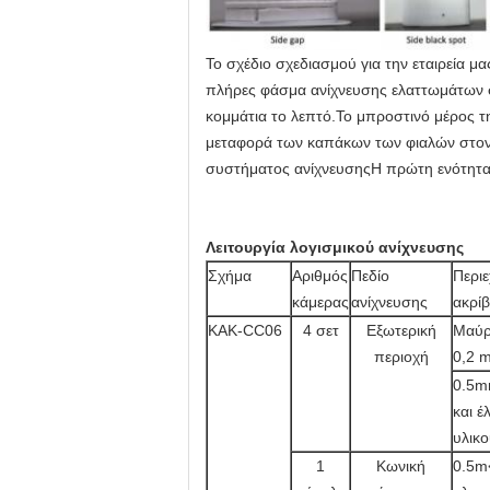
Το σχέδιο σχεδιασμού για την εταιρεία μα
πλήρες φάσμα ανίχνευσης ελαττωμάτων σ
κομμάτια το λεπτό.Το μπροστινό μέρος τ
μεταφορά των καπάκων των φιαλών στον ε
συστήματος ανίχνευσηςΗ πρώτη ενότητα ε
Λειτουργία λογισμικού ανίχνευσης
Σχήμα
Αριθμός
Πεδίο
Περιε
κάμερας
ανίχνευσης
ακρίβ
ΚΑΚ-CC06
4 σετ
Εξωτερική
Μαύρ
περιοχή
0,2 
0.5m
και έ
υλικ
1
Κωνική
0.5m