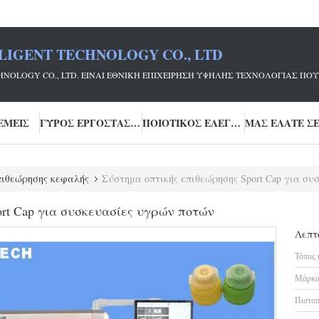
LIGENT TECHNOLOGY CO., LTD
ECHNOLOGY CO., LTD. ΕΊΝΑΙ ΕΘΝΙΚΉ ΕΠΙΧΕΊΡΗΣΗ ΥΨΗΛΉΣ ΤΕΧΝΟΛΟΓΊΑΣ
ΕΜΕΊΣ
ΓΎΡΟΣ ΕΡΓΟΣΤΑΣΊΩΝ
ΠΟΙΟΤΙΚΌΣ ΈΛΕΓΧΟΣ
ιθεώρησης κεφαλής
Σύστημα οπτικής επιθεώρησης Sport Cap για σ
rt Cap για συσκευασίες υγρών ποτών
Λεπτ
Τόπος 
Μάρκα
Πιστοπ