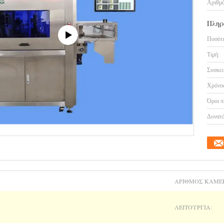
Αριθμό
Πληρ
Ποσότη
Τιμή:
Συσκευ
Χρόνος
Όροι π
Δυνατό
ΑΡΙΘΜΌΣ ΚΑΜΕ
ΛΕΙΤΟΥΡΓΊΑ: