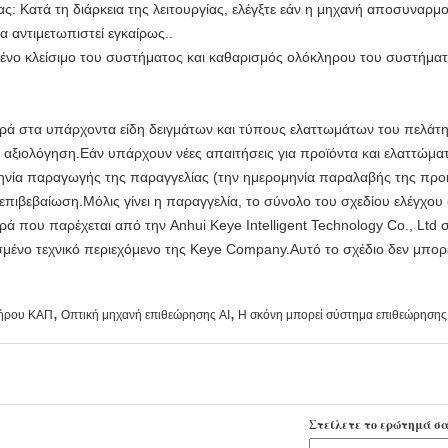
ίας: Κατά τη διάρκεια της λειτουργίας, ελέγξτε εάν η μηχανή αποσυναρμ
α αντιμετωπιστεί εγκαίρως..
μένο κλείσιμο του συστήματος και καθαρισμός ολόκληρου του συστήματ
ά στα υπάρχοντα είδη δειγμάτων και τύπους ελαττωμάτων του πελάτη κ
κή αξιολόγηση.Εάν υπάρχουν νέες απαιτήσεις για προϊόντα και ελαττώμ
μηνία παραγωγής της παραγγελίας (την ημερομηνία παραλαβής της προκ
επιβεβαίωση.Μόλις γίνει η παραγγελία, το σύνολο του σχεδίου ελέγχου
ρά που παρέχεται από την Anhui Keye Intelligent Technology Co., Ltd 
σμένο τεχνικό περιεχόμενο της Keye Company.Αυτό το σχέδιο δεν μπορε
,
,
δήρου ΚΑΠ
Οπτική μηχανή επιθεώρησης AI
Η σκόνη μπορεί σύστημα επιθεώρηση
Στείλετε το ερώτημά σα