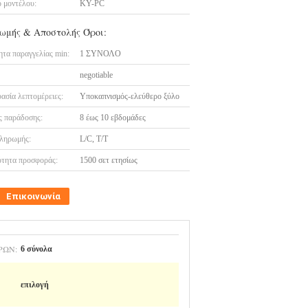
 μοντέλου:
ΚΥ-PC
ωμής & Αποστολής Όροι:
τα παραγγελίας min:
1 ΣΥΝΟΛΟ
negotiable
ασία λεπτομέρειες:
Υποκαπνισμός-ελεύθερο ξύλο
 παράδοσης:
8 έως 10 εβδομάδες
ληρωμής:
L/C, T/T
τητα προσφοράς:
1500 σετ ετησίως
Επικοινωνία
ΡΏΝ:
6 σύνολα
επιλογή