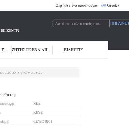
Ζητήστε ένα απόσπασμα
Greek
 ΠΟΥ ΕΠΙΚΕΝΤΡΏΝΕΤΑΙ ΣΤΗΝ ΈΡΕΥΝΑ ΚΑΙ ΑΝΆΠΤΥΞΗ ΚΑΙ ΤΗΝ ΕΦΑΡΜΟΓΉ 
ΜΑΣ ΕΛΆΤΕ ΣΕ ΕΠΑΦΉ ΜΕ
ΖΗΤΉΣΤΕ ΈΝΑ ΑΠΌΣΠΑΣΜΑ
ΕΙΔΉΣΕΙΣ
υσκευασίες υγρών ποτών
ομέρειες:
καταγωγής:
Κίνα
:
KEYE
οίηση:
CE/ISO 9001