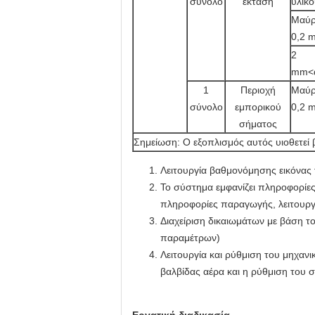
σύνολο
έκταση
υλικ
Μαύρ
0,2 
2
mm<
1
Περιοχή
Μαύρ
σύνολο
εμπορικού
0,2 
σήματος
Σημείωση: Ο εξοπλισμός αυτός υιοθετεί 
Λειτουργία βαθμονόμησης εικόνας
Το σύστημα εμφανίζει πληροφορίε
πληροφορίες παραγωγής, λειτουργ
Διαχείριση δικαιωμάτων με βάση τ
παραμέτρων)
Λειτουργία και ρύθμιση του μηχαν
βαλβίδας αέρα και η ρύθμιση του