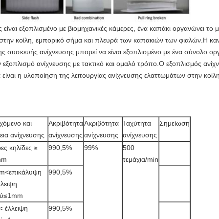
ς είναι εξοπλισμένο με βιομηχανικές κάμερες, ένα καπάκι οργανώνει το
την κοίλη, εμπορικό σήμα και πλευρά των καπακιών των φιαλών.Η κανο
ης συσκευής ανίχνευσης μπορεί να είναι εξοπλισμένο με ένα σύνολο ο
ξοπλισμό ανίχνευσης με τακτικό και ομαλό τρόπο.Ο εξοπλισμός ανίχνε
ίναι η υλοποίηση της λειτουργίας ανίχνευσης ελαττωμάτων στην κοίλη
χόμενο και
Ακριβότητα
Ακριβότητα
Ταχύτητα
Σημείωση
εια ανίχνευσης
ανίχνευσης
ανίχνευσης
ανίχνευσης
ες κηλίδες ≥
990,5%
99%
500
mm
τεμάχια/min
m<επικάλυψη
990,5%
λλειψη
ού≤1mm
< έλλειψη
990,5%