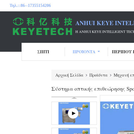
Τηλ.::
86--17355154206
ANHUI KEYE INTEL
Η ANHUI KEYE INTELLIGENT T
ΣΠΊΤΙ
ΠΡΟΪΌΝΤΑ
ΠΕΡΊΠΟΥ 
Αρχική Σελίδα
Προϊόντα
Μηχανή επ
Σύστημα οπτικής επιθεώρησης Spo