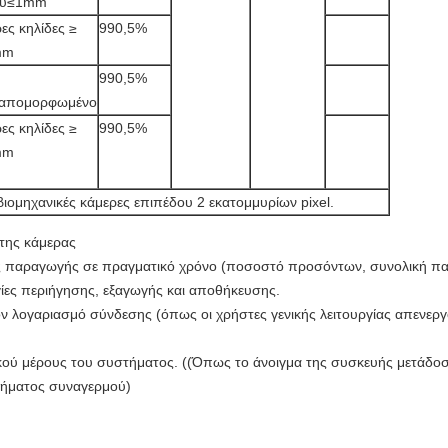
ού≤1mm
ες κηλίδες ≥
990,5%
mm
990,5%
απομορφωμένο
ες κηλίδες ≥
990,5%
mm
βιομηχανικές κάμερες επιπέδου 2 εκατομμυρίων pixel.
 της κάμερας
ς παραγωγής σε πραγματικό χρόνο (ποσοστό προσόντων, συνολική παρ
ίες περιήγησης, εξαγωγής και αποθήκευσης.
ον λογαριασμό σύνδεσης (όπως οι χρήστες γενικής λειτουργίας απενε
ικού μέρους του συστήματος. ((Όπως το άνοιγμα της συσκευής μετάδο
 σήματος συναγερμού)