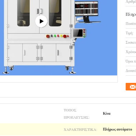
Αριθμό
Πληρ
Ποσότη
Τιμή:
Συσκευ
Χρόνος
Όροι π
Δυνατό
ΤΌΠΟΣ
Κίνα
ΠΡΟΈΛΕΥΣΗΣ:
ΧΑΡΑΚΤΗΡΙΣΤΙΚΆ:
Πλήρως αυτόματο