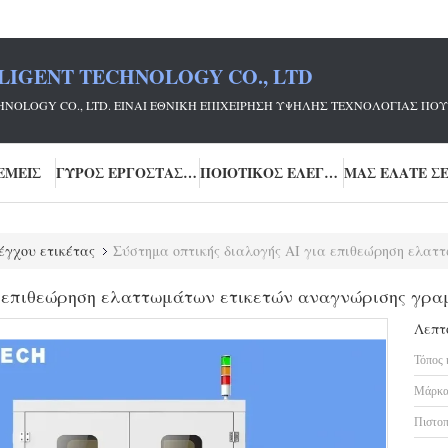
LIGENT TECHNOLOGY CO., LTD
ECHNOLOGY CO., LTD. ΕΊΝΑΙ ΕΘΝΙΚΉ ΕΠΙΧΕΊΡΗΣΗ ΥΨΗΛΉΣ ΤΕΧΝΟΛΟΓΊΑΣ
ΕΜΕΊΣ
ΓΎΡΟΣ ΕΡΓΟΣΤΑΣΊΩΝ
ΠΟΙΟΤΙΚΌΣ ΈΛΕΓΧΟΣ
έγχου ετικέτας
Σύστημα οπτικής διαλογής AI για επιθεώρηση ελαττωμάτ
α επιθεώρηση ελαττωμάτων ετικετών αναγνώρισης γρα
Λεπτ
Τόπος 
Μάρκα
Πιστοπ