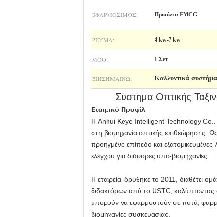
ΕΦΑΡΜΌΣΙΜΟΣ:
Προϊόντα FMCG
ΡΕΎΜΑ:
4 kw-7 kw
MOQ:
1 Σετ
ΕΠΙΣΗΜΑΊΝΩ:
Καλλυντικά συστήμα
Σύστημα Οπτικής Ταξι
Εταιρικό Προφίλ
Η Anhui Keye Intelligent Technology Co.,
στη βιομηχανία οπτικής επιθεώρησης. Ως
προηγμένο επίπεδο και εξατομικευμένες 
ελέγχου για διάφορες υπο-βιομηχανίες.
Η εταιρεία ιδρύθηκε το 2011, διαθέτει ο
διδακτόρων από το USTC, καλύπτοντας ολ
μπορούν να εφαρμοστούν σε ποτά, φαρμακ
βιομηχανίες συσκευασίας.