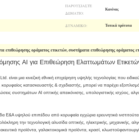
ΠΑΡΟΥΣΙΆΣΤΕ
Κανένας
ΔΩΜΆΤΙΟ:
ΔΥΝΑΜΙΚΌ:
Τοπικά πρότυπα
τα επιθεώρησης οράματος ετικετών
συστήματα επιθεώρησης οράματος ετ
,
νόμησης AI για Επιθεώρηση Ελαττωμάτων Ετικετώ
 Ltd. είναι μια κινεζική εθνική επιχείρηση υψηλής τεχνολογίας που ειδικ
 κορυφαίος κατασκευαστής & σχεδιαστής, μπορεί να παρέχει εξοπλισμ
λύσεις συστημάτων AI οπτικής απεικόνισης, υπολογιστικής ισχύος, αλγ
μάδα Ε&Α υψηλού επιπέδου από κορυφαία εγχώρια ερευνητικά ινστιτούτα
όκληρη την τεχνολογική αλυσίδα οπτικής, ηλεκτρικής, μηχανικής, αλγο
ευτικά προϊόντα, γαλακτοκομικά προϊόντα, κρασί, κλωστοϋφαντουργία,