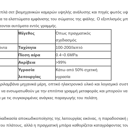
λαπλά σετ βιομηχανικών καμερών υψηλής ανάλυσης και πηγές φωτός υψ
ια τα ελαττώματα εμφάνισης του σώματος της φιάλης. Ο εξοπλισμός μπορ
τονται αυτόματα εντός γραμμής.
Μέγεθος
Όπως πραγματικός
σχεδιασμός
όντα
Ταχύτητα
100-200/λεπτό
Πίεση αέρα
0.4~0.6MPa
Ακρίβεια
>99%
Υγρασία
Κάτω από 50% σχετική
λειτουργίας
υγρασία
ιλαμβάνει μηχανικά μέρη, οπτικό ηλεκτρονικό υλικό και λογισμικό συσ
 να ενσωματωθούν με την επιτόπια γραμμή μεταφοράς και μπορούν να
με τις συγκεκριμένες ανάγκες παραγωγής του πελάτη.
ιαδικασία αποκωδικοποίησης της λειτουργίας εικόνας, η παραδοσιακ
 του πλάτους, αλλά η πραγματική μπάρα καθορίζεται καταγράφοντας τον