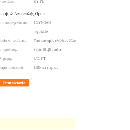
 μοντέλου:
KY-PL
ωμής & Αποστολής Όροι:
τα παραγγελίας min:
1 ΣΥΝΟΛΟ
negotiable
ασία λεπτομέρειες:
Υποκαπνισμός-ελεύθερο ξύλο
 παράδοσης:
8 έως 10 εβδομάδες
ληρωμής:
L/C, T/T
τητα προσφοράς:
1500 σετ ετησίως
Επικοινωνία