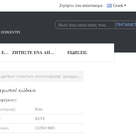
Ζητήστε ένα απόσπασμα
Greek
 ΠΟΥ ΕΠΙΚΕΝΤΡΏΝΕΤΑΙ ΣΤΗΝ ΈΡΕΥΝΑ ΚΑΙ ΑΝΆΠΤΥΞΗ ΚΑΙ ΤΗΝ ΕΦΑΡΜΟΓΉ 
ΜΑΣ ΕΛΆΤΕ ΣΕ ΕΠΑΦΉ ΜΕ
ΖΗΤΉΣΤΕ ΈΝΑ ΑΠΌΣΠΑΣΜΑ
ΕΙΔΉΣΕΙΣ
ων ετικετών αναγνώρισης γραμμωτού κώδικα
μμωτού κώδικα
ομέρειες:
καταγωγής:
Κίνα
:
KEYE
οίηση:
CE/ISO 9001