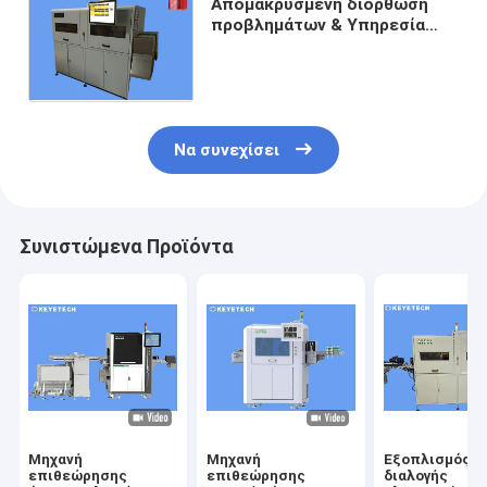
Απομακρυσμένη διόρθωση
προβλημάτων & Υπηρεσία
μετά την πώληση
Εφοδιασμός οπτικής
επιθεώρησης ROPP
Να συνεχίσει
Συνιστώμενα Προϊόντα
Μηχανή
Μηχανή
Εξοπλισμός
επιθεώρησης
επιθεώρησης
διαλογής