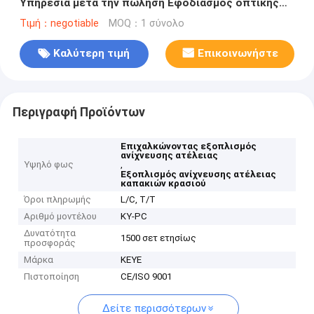
Υπηρεσία μετά την πώληση Εφοδιασμός οπτικής
επιθεώρησης ROPP
Τιμή：negotiable
MOQ：1 σύνολο
Καλύτερη τιμή
Επικοινωνήστε
Περιγραφή Προϊόντων
Επιχαλκώνοντας εξοπλισμός
ανίχνευσης ατέλειας
Υψηλό φως
,
Εξοπλισμός ανίχνευσης ατέλειας
καπακιών κρασιού
Όροι πληρωμής
L/C, T/T
Αριθμό μοντέλου
ΚΥ-PC
Δυνατότητα
1500 σετ ετησίως
προσφοράς
Μάρκα
KEYE
Πιστοποίηση
CE/ISO 9001
Δείτε περισσότερων