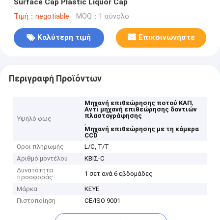
Surface Cap Plastic Liquor Cap
Τιμή：negotiable
MOQ：1 σύνολο
Καλύτερη τιμή
Επικοινωνήστε
Περιγραφή Προϊόντων
,
Μηχανή επιθεώρησης ποτού ΚΑΠ
Αντι μηχανή επιθεώρησης δοντιών
πλαστογράφησης
Υψηλό φως
,
Μηχανή επιθεώρησης με τη κάμερα
CCD
Όροι πληρωμής
L/C, T/T
Αριθμό μοντέλου
ΚΒΙΣ-C
Δυνατότητα
1 σετ ανά 6 εβδομάδες
προσφοράς
Μάρκα
KEYE
Πιστοποίηση
CE/ISO 9001