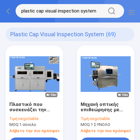
Plastic Cap Visual Inspection System
(69)
Πλαστικό που
Μηχανή οπτικής
συσκευάζει την
επιθεώρησης με
οπτική μηχανή
άκαμπτη πλαστική
Τιμή:
negotiable
Τιμή:
negotiable
επιθεώρησης με την
συσκευασία pop-top
MOQ:
1 σύνολο
MOQ:
1 ΣΥΝΟΛΟ
επίδειξη εικόνας
closure flip cap
ΚΑΠ μπουκαλιών
Λάβετε την πιο πρόσφατη τιμή
Λάβετε την πιο πρόσφατη τι