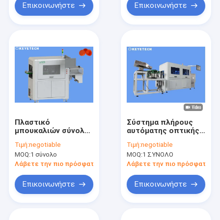
Επικοινωνήστε
Επικοινωνήστε
Πλαστικό
Σύστημα πλήρους
μπουκαλιών σύνολο
αυτόματης οπτικής
συστημάτων
επιθεώρησης για
Τιμή:
negotiable
Τιμή:
negotiable
επιθεώρησης
ακανόνιστα
MOQ:
1 σύνολο
MOQ:
1 ΣΥΝΟΛΟ
καλυμμάτων οπτικό
κλεισίματα καπακιών
οπτικό που
Λάβετε την πιο πρόσφατη τιμή
Λάβετε την πιο πρόσφατη τι
αυτοματοποιείται
Επικοινωνήστε
Επικοινωνήστε