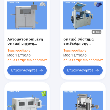
Αυτοματοποιημένη
οπτικό σύστημα
οπτική μηχανή
επιθεώρησης
επιθεώρησης για τις
περάτωσης
Τιμή:
negotiable
Τιμή:
negotiable
πλαστικές
καλυμμάτων
MOQ:
1 ΣΥΝΟΛΟ
MOQ:
1 ΣΥΝΟΛΟ
περατώσεις ΚΑΠ
μπουκαλιών νερό
28Mm για τις
Λάβετε την πιο πρόσφατη τιμή
Λάβετε την πιο πρόσφατη τι
βιομηχανίες ποτών
Επικοινωνήστε
Επικοινωνήστε
Σπίτι
Προϊόντα
Περίπου εμείς