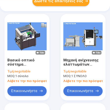
Δώστε τις απαιτήσεις σας
Βασικό οπτικό
Μηχανή ανίχνευσης
σύστημα
ελαττωμάτων
επιθεώρησης
πλαστικών καπάκων
Τιμή:
negotiable
Τιμή:
negotiable
τεχνολογίας για τον
με κάμερες CCD
MOQ:
1 σύνολο
MOQ:
1 ΣΥΝΟΛΟ
πλαστικό σωλήνα
όρασης επεξεργασία
μικρών διαμέτρων
εικόνας
Λάβετε την πιο πρόσφατη τιμή
Λάβετε την πιο πρόσφατη τι
Επικοινωνήστε
Επικοινωνήστε