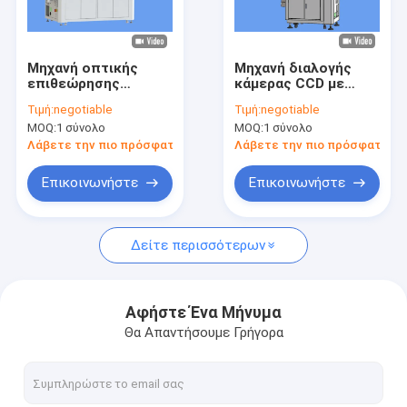
Γύρος εργοστασίων
Ποιοτικός έλεγχος
Μηχανή οπτικής
Μηχανή διαλογής
επιθεώρησης
κάμερας CCD με
Μας ελάτε σε επαφή με
γραμμικού κώδικα
αλγόριθμο
Τιμή:
negotiable
Τιμή:
negotiable
ετικέτας για την
βαθύτερης μάθησης
MOQ:
1 σύνολο
MOQ:
1 σύνολο
ανίχνευση
AI
Ειδήσεις
ελαττωμάτων
Λάβετε την πιο πρόσφατη τιμή
Λάβετε την πιο πρόσφατη τι
προϊόντων
Ζητήστε ένα απόσπασμα
Επικοινωνήστε
Επικοινωνήστε
Δείτε περισσότερων
Μηχανή επιθεώρησης μπουκαλιών
Μηχανή επιθεώρησης κεφαλής
Αφήστε Ένα Μήνυμα
Θα Απαντήσουμε Γρήγορα
Μηχανή επιθεώρησης προκατασκευής
Μηχανή επιθεώρησης IML