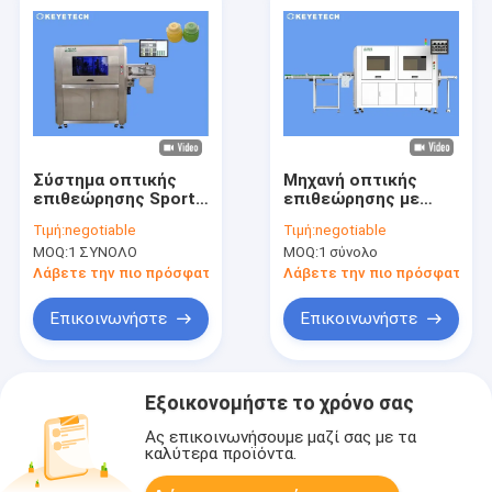
Σύστημα οπτικής
Μηχανή οπτικής
επιθεώρησης Sport
επιθεώρησης με
Cap για συσκευασίες
υψηλή ακρίβεια για
Τιμή:
negotiable
Τιμή:
negotiable
υγρών ποτών
προϊόντα
MOQ:
1 ΣΥΝΟΛΟ
MOQ:
1 σύνολο
χαρτοπολτού
Λάβετε την πιο πρόσφατη τιμή
Λάβετε την πιο πρόσφατη τι
Επικοινωνήστε
Επικοινωνήστε
Εξοικονομήστε το χρόνο σας
Ας επικοινωνήσουμε μαζί σας με τα
καλύτερα προϊόντα.