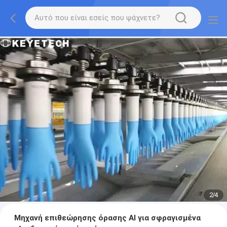
2
/
4
Μηχανή επιθεώρησης όρασης AI για σφραγισμένα