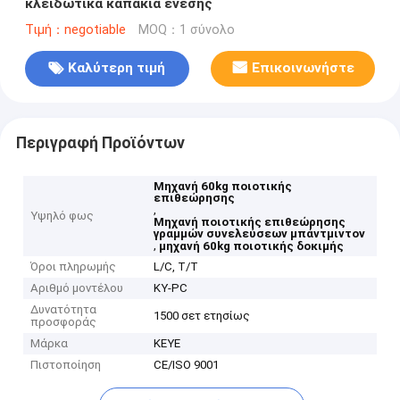
κλειδωτικά καπάκια ένεσης
Τιμή：negotiable
MOQ：1 σύνολο
Καλύτερη τιμή
Επικοινωνήστε
Περιγραφή Προϊόντων
Μηχανή 60kg ποιοτικής
επιθεώρησης
,
Υψηλό φως
Μηχανή ποιοτικής επιθεώρησης
γραμμών συνελεύσεων μπάντμιντον
,
μηχανή 60kg ποιοτικής δοκιμής
Όροι πληρωμής
L/C, T/T
Αριθμό μοντέλου
ΚΥ-PC
Δυνατότητα
1500 σετ ετησίως
προσφοράς
Μάρκα
KEYE
Πιστοποίηση
CE/ISO 9001