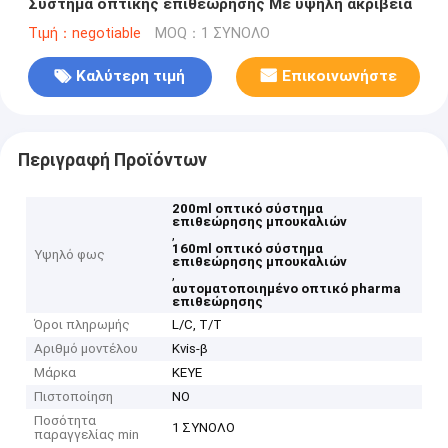
Σύστημα οπτικής επιθεώρησης Με υψηλή ακρίβεια
Τιμή：negotiable
MOQ：1 ΣΥΝΟΛΟ
Καλύτερη τιμή
Επικοινωνήστε
Περιγραφή Προϊόντων
200ml οπτικό σύστημα
επιθεώρησης μπουκαλιών
,
160ml οπτικό σύστημα
Υψηλό φως
επιθεώρησης μπουκαλιών
,
αυτοματοποιημένο οπτικό pharma
επιθεώρησης
Όροι πληρωμής
L/C, T/T
Αριθμό μοντέλου
Kvis-β
Μάρκα
KEYE
Πιστοποίηση
NO
Ποσότητα
1 ΣΥΝΟΛΟ
παραγγελίας min