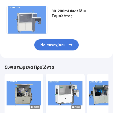
30-200ml Φιαλίδιο
Ταμπλέτας
Αυτοματοποιημένο Σύστημα
οπτικής επιθεώρησης Με
υψηλή ακρίβεια
Να συνεχίσει
Συνιστώμενα Προϊόντα