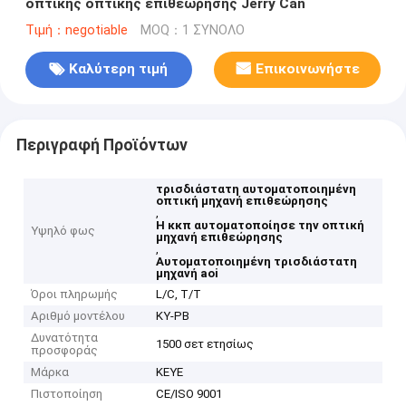
οπτικής οπτικής επιθεώρησης Jerry Can
Τιμή：negotiable
MOQ：1 ΣΥΝΟΛΟ
Καλύτερη τιμή
Επικοινωνήστε
Περιγραφή Προϊόντων
τρισδιάστατη αυτοματοποιημένη
οπτική μηχανή επιθεώρησης
,
Η κκπ αυτοματοποίησε την οπτική
Υψηλό φως
μηχανή επιθεώρησης
,
Αυτοματοποιημένη τρισδιάστατη
μηχανή aoi
Όροι πληρωμής
L/C, T/T
Αριθμό μοντέλου
KY-PB
Δυνατότητα
1500 σετ ετησίως
προσφοράς
Μάρκα
KEYE
Πιστοποίηση
CE/ISO 9001