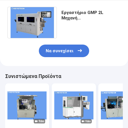
Εργαστήριο GMP 2L
Μηχανή
αυτοματοποιημένης
οπτικής οπτικής
επιθεώρησης Jerry Can
Να συνεχίσει
Συνιστώμενα Προϊόντα