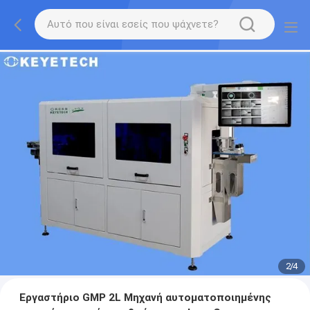
2
/
4
Εργαστήριο GMP 2L Μηχανή αυτοματοποιημένης