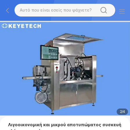
2
/
4
Λιγοοικονομική και μικρού αποτυπώματος συσκευή