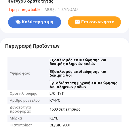
ελέγχου ορατότητας
Τιμή：negotiable
MOQ：1 ΣΥΝΟΛΟ
Καλύτερη τιμή
Επικοινωνήστε
Περιγραφή Προϊόντων
Εξοπλισμός επιθεώρησης και
δοκιμής πλημνών ροδών
,
Εξοπλισμός επιθεώρησης και
Υψηλό φως
δοκιμής Aoi
,
Τρισδιάστατη μηχανή επιθεώρησης
Aoi πλημνών ροδών
Όροι πληρωμής
L/C, T/T
Αριθμό μοντέλου
ΚΥ-PC
Δυνατότητα
1500 σετ ετησίως
προσφοράς
Μάρκα
KEYE
Πιστοποίηση
CE/SIO 9001