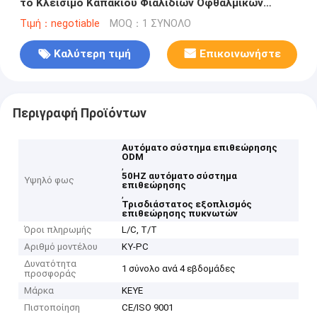
το Κλείσιμο Καπακιού Φιαλιδίων Οφθαλμικών
Σταγόνων
Τιμή：negotiable
MOQ：1 ΣΥΝΟΛΟ
Καλύτερη τιμή
Επικοινωνήστε
Περιγραφή Προϊόντων
Αυτόματο σύστημα επιθεώρησης
ODM
,
50HZ αυτόματο σύστημα
Υψηλό φως
επιθεώρησης
,
Τρισδιάστατος εξοπλισμός
επιθεώρησης πυκνωτών
Όροι πληρωμής
L/C, T/T
Αριθμό μοντέλου
ΚΥ-PC
Δυνατότητα
1 σύνολο ανά 4 εβδομάδες
προσφοράς
Μάρκα
KEYE
Πιστοποίηση
CE/ISO 9001