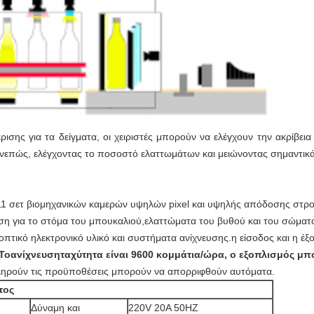
ρισης για τα δείγματα, οι χειριστές μπορούν να ελέγχουν την ακρίβει
Συνεπώς, ελέγχοντας το ποσοστό ελαττωμάτων και μειώνοντας σημαντικά
 11 σετ βιομηχανικών καμερών υψηλών pixel και υψηλής απόδοσης στρο
η για το στόμα του μπουκαλιού,ελαττώματα του βυθού και του σώματ
 οπτικό ηλεκτρονικό υλικό και συστήματα ανίχνευσης.η είσοδος και η έ
Το
ανίχνευση
ταχύτητα είναι 9600 κομμάτια/ώρα, ο εξοπλισμός μπ
πληρούν τις προϋποθέσεις μπορούν να απορριφθούν αυτόματα.
τος
Δύναμη και
220V 20A 50HZ