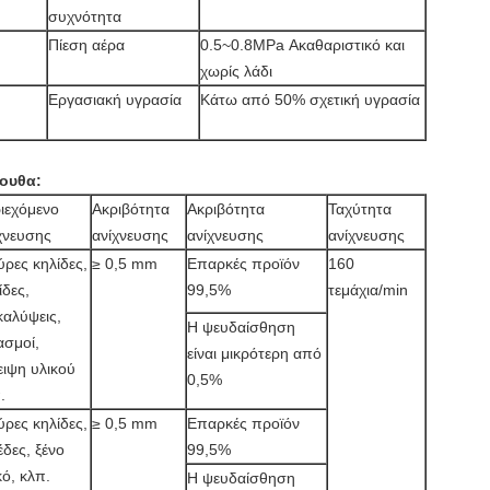
συχνότητα
Πίεση αέρα
0.5~0.8MPa Ακαθαριστικό και
χωρίς λάδι
Εργασιακή υγρασία
Κάτω από 50% σχετική υγρασία
λουθα:
ιεχόμενο
Ακριβότητα
Ακριβότητα
Ταχύτητα
χνευσης
ανίχνευσης
ανίχνευσης
ανίχνευσης
ρες κηλίδες,
≥ 0,5 mm
Επαρκές προϊόν
160
ίδες,
99,5%
τεμάχια/min
καλύψεις,
Η ψευδαίσθηση
σμοί,
είναι μικρότερη από
ειψη υλικού
0,5%
.
ρες κηλίδες,
≥ 0,5 mm
Επαρκές προϊόν
έδες, ξένο
99,5%
κό, κλπ.
Η ψευδαίσθηση