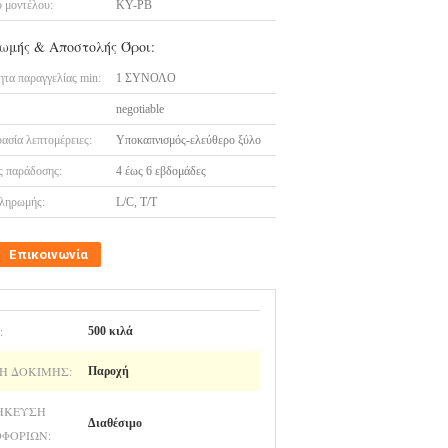
 μοντέλου:
KY-PB
ωμής & Αποστολής Όροι:
τα παραγγελίας min:
1 ΣΥΝΟΛΟ
negotiable
ασία λεπτομέρειες:
Υποκαπνισμός-ελεύθερο ξύλο
 παράδοσης:
4 έως 6 εβδομάδες
ληρωμής:
L/C, T/T
Επικοινωνία
:
500 κιλά
Η ΔΟΚΙΜΉΣ:
Παροχή
ΉΚΕΥΣΗ
Διαθέσιμο
ΦΟΡΙΏΝ: