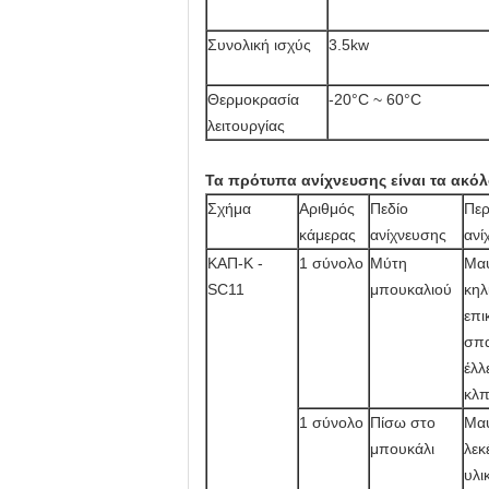
Συνολική ισχύς
3.5kw
Θερμοκρασία
-20°C ~ 60°C
λειτουργίας
Τα πρότυπα ανίχνευσης είναι τα ακό
Σχήμα
Αριθμός
Πεδίο
Περ
κάμερας
ανίχνευσης
ανί
ΚΑΠ-Κ -
1 σύνολο
Μύτη
Μαύ
SC11
μπουκαλιού
κηλ
επι
σπα
έλλ
κλπ
1 σύνολο
Πίσω στο
Μαύ
μπουκάλι
λεκ
υλι