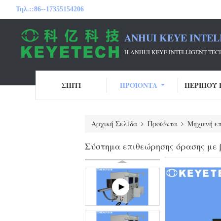
Τηλ.::
86--17355154206
ANHUI KEYE INTEL
Η ANHUI KEYE INTELLIGENT T
ΣΠΊΤΙ
ΠΡΟΪΌΝΤΑ
ΠΕΡΊΠΟΥ 
Αρχική Σελίδα
Προϊόντα
Μηχανή επ
Σύστημα επιθεώρησης όρασης με 