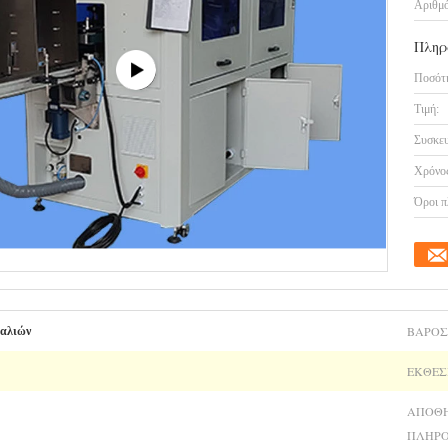
Αριθμό
Πληρ
Ποσότη
Τιμή:
Συσκευ
Χρόνος
Όροι π
ΒΆΡΟΣ
καλιών
ΈΚΘΕΣ
ΑΠΟΘ
ΠΛΗΡΟ