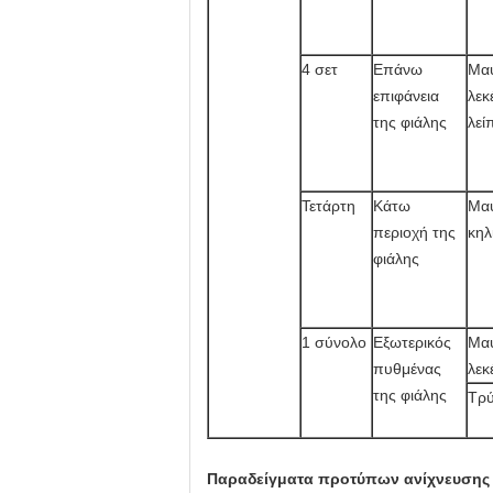
4 σετ
Επάνω
Μαύ
επιφάνεια
λεκ
της φιάλης
λεί
Τετάρτη
Κάτω
Μαύ
περιοχή της
κηλ
φιάλης
1 σύνολο
Εξωτερικός
Μαύ
πυθμένας
λεκ
της φιάλης
Τρ
Παραδείγματα προτύπων ανίχνευσης