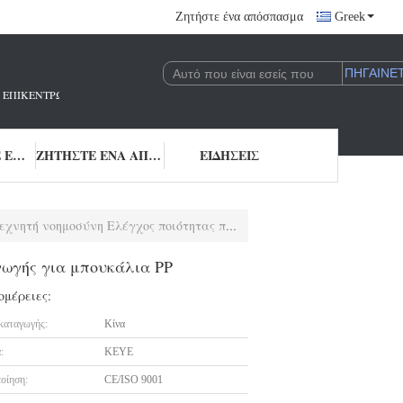
Ζητήστε ένα απόσπασμα
Greek
 ΠΟΥ ΕΠΙΚΕΝΤΡΏΝΕΤΑΙ ΣΤΗΝ ΈΡΕΥΝΑ ΚΑΙ ΑΝΆΠΤΥΞΗ ΚΑΙ ΤΗΝ ΕΦΑΡΜΟΓΉ 
ΜΑΣ ΕΛΆΤΕ ΣΕ ΕΠΑΦΉ ΜΕ
ΖΗΤΉΣΤΕ ΈΝΑ ΑΠΌΣΠΑΣΜΑ
ΕΙΔΉΣΕΙΣ
ύνη Ελέγχος ποιότητας παραγωγής για μπουκάλια PP
γωγής για μπουκάλια PP
ομέρειες:
καταγωγής:
Κίνα
:
KEYE
οίηση:
CE/ISO 9001