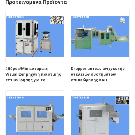
Προτεινόμενα Προϊόντα
400pcs/Min αυτόματη
Dropper ματιών ανιχνευτής
Visualizer μηχανή ποιοτικής
ατελειών συστημάτων
επιθεώρησης για το
επιθεώρησης ΚΑΠ
λαστιχένιο δαχτυλίδι
μπουκαλιών για την
πλαστική συσκευασία