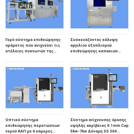
Γερό σύστημα επιθεώρησης
Συσκευάζοντας κάλυψη
οράματος που ανιχνεύει τις
αργιλίου εξοπλισμού
ατέλειες πυκνωτών της
επιθεώρησης καπακιών
ταινίας
κρασιού ποτών
Οπτικό σύστημα
Σύστημα ανίχνευσης όρασης
επιθεώρησης περατώσεων
υψηλής ακρίβειας 0.1mm Cap
νερού ΚΑΠ με 6 κάμερες
5kw-7kw Δύναμη SS 304