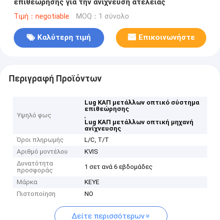
επιθεώρησης για την ανίχνευση ατέλειας
Τιμή：negotiable
MOQ：1 σύνολο
Καλύτερη τιμή
Επικοινωνήστε
Περιγραφή Προϊόντων
Lug ΚΑΠ μετάλλων οπτικό σύστημα
επιθεώρησης
Υψηλό φως
,
Lug ΚΑΠ μετάλλων οπτική μηχανή
ανίχνευσης
Όροι πληρωμής
L/C, T/T
Αριθμό μοντέλου
KVIS
Δυνατότητα
1 σετ ανά 6 εβδομάδες
προσφοράς
Μάρκα
KEYE
Πιστοποίηση
NO
Δείτε περισσότερων