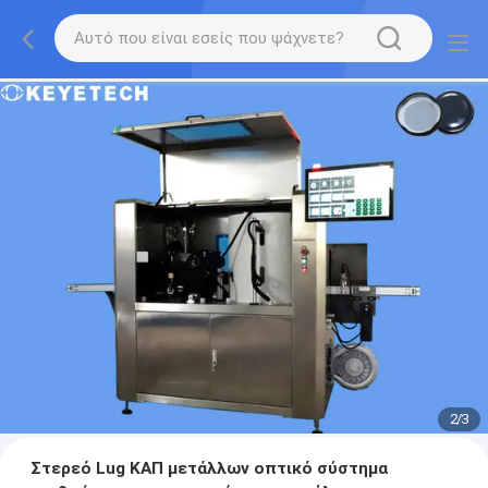
2
/
3
Στερεό Lug ΚΑΠ μετάλλων οπτικό σύστημα