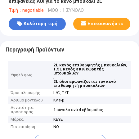
επιφάνειας AOI για το κενό μπουκάλι 2L
Τιμή：negotiable
MOQ：1 ΣΥΝΟΛΟ
Καλύτερη τιμή
Επικοινωνήστε
Περιγραφή Προϊόντων
,
2L κενός επιθεωρητής μπουκαλιών
1.5L κενός επιθεωρητής
μπουκαλιών
Υψηλό φως
,
2L όλοι εμφανίζονται τον κενό
επιθεωρητή μπουκαλιών
Όροι πληρωμής
L/C, T/T
Αριθμό μοντέλου
Kvis-β
Δυνατότητα
1 σύνολο ανά 4 εβδομάδες
προσφοράς
Μάρκα
KEYE
Πιστοποίηση
NO