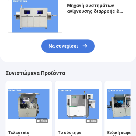
Μηχανή συστημάτων
ανίχνευσης διαρροής &
επιφάνειας AOI για το
κενό μπουκάλι 2L
Να συνεχίσει
Συνιστώμενα Προϊόντα
Τελευταίο
Το σύστημα
Ειδική καφετι