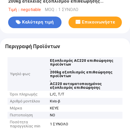
200kg ατέλειας εξοπλισμού επιθεώρησης
προϊόντων
Τιμή：negotiable
MOQ：1 ΣΥΝΟΛΟ
Καλύτερη τιμή
Επικοινωνήστε
Περιγραφή Προϊόντων
Εξοπλισμός AC220 επιθεώρησης
προϊόντων
,
200kg εξοπλισμός επιθεώρησης
Υψηλό φως
προϊόντων
,
AC220 αυτοματοποιημένος
εξοπλισμός επιθεώρησης
Όροι πληρωμής
L/C, T/T
Αριθμό μοντέλου
Kvis-β
Μάρκα
KEYE
Πιστοποίηση
NO
Ποσότητα
1 ΣΥΝΟΛΟ
παραγγελίας min