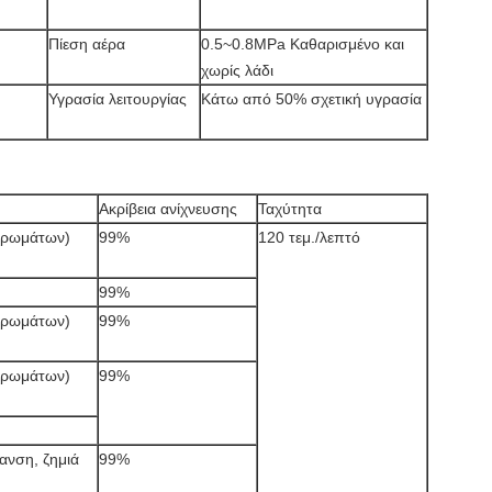
Πίεση αέρα
0.5~0.8MPa Καθαρισμένο και
χωρίς λάδι
Υγρασία λειτουργίας
Κάτω από 50% σχετική υγρασία
Ακρίβεια ανίχνευσης
Ταχύτητα
 χρωμάτων)
99%
120 τεμ./λεπτό
99%
 χρωμάτων)
99%
 χρωμάτων)
99%
ανση, ζημιά
99%