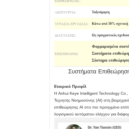
ΕΠΙΘΕΏΡΗΣΗΣ:
ΛΕΙΤΟΥΡΓΊΑ:
Ταξινόμηση
ΥΓΡΑΣΊΑ ΕΡΓΑΣΊΑΣ:
Κάτω από 50% σχετική 
ΔΙΑΣΤΆΣΕΙΣ:
Ως πραγματικός σχεδια
Φορμαρισμένα συστή
ΕΠΙΣΗΜΑΊΝΩ:
Συστήματα επιθεώρη
Σύστημα επιθεώρηση
Συστήματα Επιθεώρησης
Εταιρικό Προφίλ
Η Anhui Keye Intelligent Technology Co.,
Τεχνητής Νοημοσύνης (AI) στη βιομηχανί
επιθεώρησης AI στο πιο προηγμένο επίπ
λογισμικού αυτόματου ελέγχου για διάφο