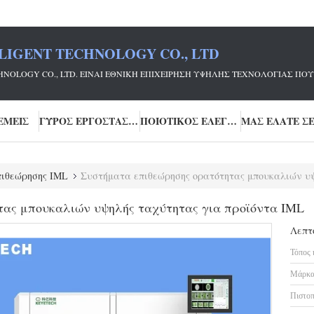
LIGENT TECHNOLOGY CO., LTD
ECHNOLOGY CO., LTD. ΕΊΝΑΙ ΕΘΝΙΚΉ ΕΠΙΧΕΊΡΗΣΗ ΥΨΗΛΉΣ ΤΕΧΝΟΛΟΓΊΑΣ
ΕΜΕΊΣ
ΓΎΡΟΣ ΕΡΓΟΣΤΑΣΊΩΝ
ΠΟΙΟΤΙΚΌΣ ΈΛΕΓΧΟΣ
ιθεώρησης IML
Συστήματα επιθεώρησης ορατότητας μπουκαλιών υψ
τας μπουκαλιών υψηλής ταχύτητας για προϊόντα IML
Λεπτ
Τόπος 
Μάρκα
Πιστοπ