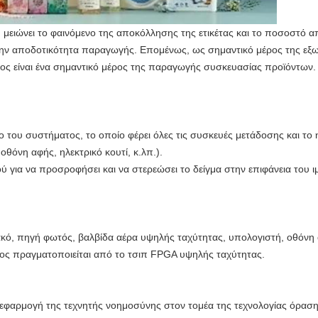
ς, μειώνει το φαινόμενο της αποκόλλησης της ετικέτας και το ποσοστό α
 την αποδοτικότητα παραγωγής. Επομένως, ως σημαντικό μέρος της εξω
τος είναι ένα σημαντικό μέρος της παραγωγής συσκευασίας προϊόντων.
ίο του συστήματος, το οποίο φέρει όλες τις συσκευές μετάδοσης και το 
θόνη αφής, ηλεκτρικό κουτί, κ.λπ.).
ού για να προσροφήσει και να στερεώσει το δείγμα στην επιφάνεια του 
ακό, πηγή φωτός, βαλβίδα αέρα υψηλής ταχύτητας, υπολογιστή, οθόνη α
τος πραγματοποιείται από το τσιπ FPGA υψηλής ταχύτητας.
εφαρμογή της τεχνητής νοημοσύνης στον τομέα της τεχνολογίας όραση