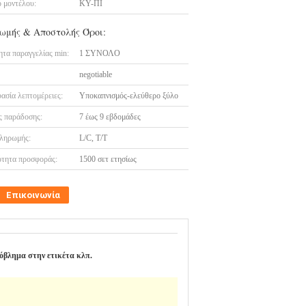
 μοντέλου:
ΚΥ-ΠΙ
ωμής & Αποστολής Όροι:
τα παραγγελίας min:
1 ΣΥΝΟΛΟ
negotiable
ασία λεπτομέρειες:
Υποκαπνισμός-ελεύθερο ξύλο
 παράδοσης:
7 έως 9 εβδομάδες
ληρωμής:
L/C, T/T
τητα προσφοράς:
1500 σετ ετησίως
Επικοινωνία
ρόβλημα στην ετικέτα κλπ.