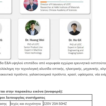
μάδα Ε&Α υψηλού επιπέδου από κορυφαία εγχώρια ερευνητικά ινστιτούτα
όκληρη την τεχνολογική αλυσίδα οπτικής, ηλεκτρικής, μηχανικής, αλγ
ευτικά προϊόντα, γαλακτοκομικά προϊόντα, κρασί, υφάσματα, νέα ενέργ
ται στην παρακάτω εικόνα (αναφορά):
ροι λειτουργίας συστήματος
ίασης
Ισχύς και συχνότητα
220V 20A 50HZ