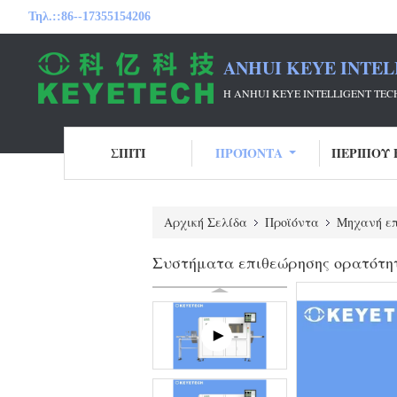
Τηλ.::
86--17355154206
ANHUI KEYE INTEL
Η ANHUI KEYE INTELLIGENT T
ΣΠΊΤΙ
ΠΡΟΪΌΝΤΑ
ΠΕΡΊΠΟΥ 
Αρχική Σελίδα
Προϊόντα
Μηχανή επ
Συστήματα επιθεώρησης ορατότη