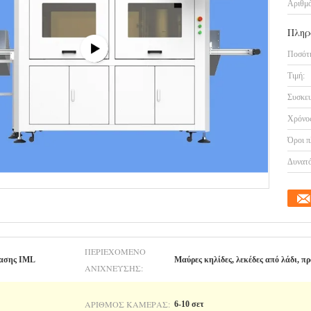
Αριθμό
Πληρ
Ποσότη
Τιμή:
Συσκευ
Χρόνος
Όροι π
Δυνατό
ΠΕΡΙΕΧΌΜΕΝΟ
ρασης IML
Μαύρες κηλίδες, λεκέδες από λάδι, π
ΑΝΊΧΝΕΥΣΗΣ:
ΑΡΙΘΜΌΣ ΚΆΜΕΡΑΣ:
6-10 σετ