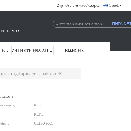
Ζητήστε ένα απόσπασμα
Greek
 ΠΟΥ ΕΠΙΚΕΝΤΡΏΝΕΤΑΙ ΣΤΗΝ ΈΡΕΥΝΑ ΚΑΙ ΑΝΆΠΤΥΞΗ ΚΑΙ ΤΗΝ ΕΦΑΡΜΟΓΉ 
ΜΑΣ ΕΛΆΤΕ ΣΕ ΕΠΑΦΉ ΜΕ
ΖΗΤΉΣΤΕ ΈΝΑ ΑΠΌΣΠΑΣΜΑ
ΕΙΔΉΣΕΙΣ
ηλής ταχύτητας για προϊόντα IML
ομέρειες:
καταγωγής:
Κίνα
:
KEYE
οίηση:
CE/ISO 9001