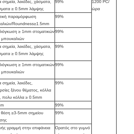
 σημεία, λεκέδες, χάσματα,
99%
1200 PC/
σματα ≥ 0.5mm λάμψης
ώρα
τική παραμόρφωση
99%
αλιών/Roundness≥1.5mm
διόγκωση ≥ 1mm στοματικών
99%
 μπουκαλιών
 σημεία, λεκέδες, χάσματα,
99%
σματα ≥ 0.5mm λάμψης
διόγκωση ≥ 1mm στοματικών
99%
 μπουκαλιών
 σημεία, λεκέδες,
99%
ρσίες ξένου θέματος, κόλλα
ς, πολυ κόλλα ≥ 0.5mm
mm
99%
 θέση ≥3-5mm σημείου
99%
σης
νής γραμμή στην επιφάνεια
Ορατός στο γυμνό