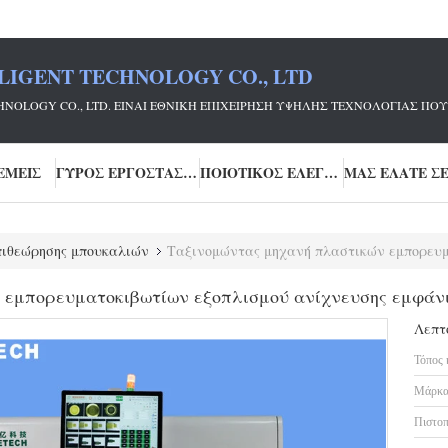
LIGENT TECHNOLOGY CO., LTD
ECHNOLOGY CO., LTD. ΕΊΝΑΙ ΕΘΝΙΚΉ ΕΠΙΧΕΊΡΗΣΗ ΥΨΗΛΉΣ ΤΕΧΝΟΛΟΓΊΑΣ
ΕΜΕΊΣ
ΓΎΡΟΣ ΕΡΓΟΣΤΑΣΊΩΝ
ΠΟΙΟΤΙΚΌΣ ΈΛΕΓΧΟΣ
ιθεώρησης μπουκαλιών
Ταξινομώντας μηχανή πλαστικών εμπορευματοκιβωτίων εξ
 εμπορευματοκιβωτίων εξοπλισμού ανίχνευσης εμφάν
Λεπτ
Τόπος 
Μάρκα
Πιστοπ