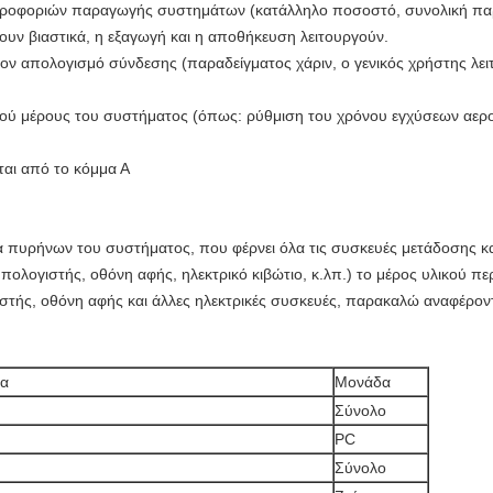
ηροφοριών παραγωγής συστημάτων (κατάλληλο ποσοστό, συνολική παραγ
υν βιαστικά, η εξαγωγή και η αποθήκευση λειτουργούν.
ον απολογισμό σύνδεσης (παραδείγματος χάριν, ο γενικός χρήστης λειτο
νικού μέρους του συστήματος (όπως: ρύθμιση του χρόνου εγχύσεων αε
νται από το κόμμα Α
μα πυρήνων του συστήματος, που φέρνει όλα τις συσκευές μετάδοσης και
πολογιστής, οθόνη αφής, ηλεκτρικό κιβώτιο, κ.λπ.) το μέρος υλικού πε
στής, οθόνη αφής και άλλες ηλεκτρικές συσκευές, παρακαλώ αναφέρον
τα
Μονάδα
Σύνολο
PC
Σύνολο