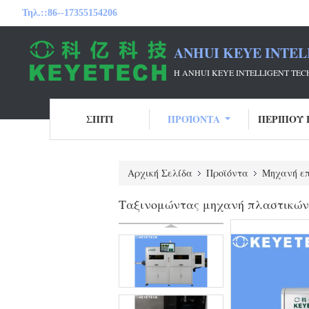
Τηλ.::
86--17355154206
ANHUI KEYE INTEL
Η ANHUI KEYE INTELLIGENT T
ΣΠΊΤΙ
ΠΡΟΪΌΝΤΑ
ΠΕΡΊΠΟΥ 
Αρχική Σελίδα
Προϊόντα
Μηχανή επ
Ταξινομώντας μηχανή πλαστικών