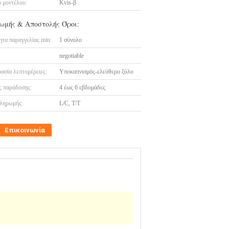
 μοντέλου:
Kvis-β
ωμής & Αποστολής Όροι:
τα παραγγελίας min:
1 σύνολο
negotiable
ασία λεπτομέρειες:
Υποκαπνισμός-ελεύθερο ξύλο
 παράδοσης:
4 έως 6 εβδομάδες
ληρωμής:
L/C, T/T
Επικοινωνία