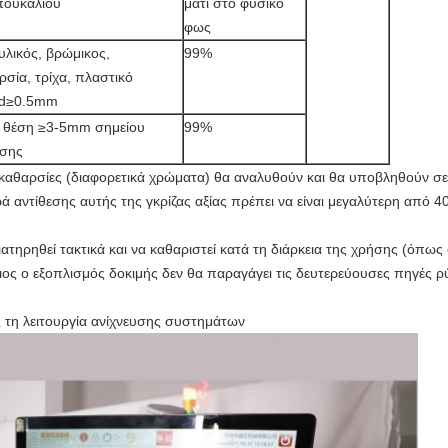
πουκαλιού
μάτι στο φυσικό
φως
υλικός, βρώμικος,
99%
σία, τρίχα, πλαστικό
ad≥0.5mm
 θέση ≥3-5mm σημείου
99%
σης
 ακαθαρσίες (διαφορετικά χρώματα) θα αναλυθούν και θα υποβληθούν 
ά αντίθεσης αυτής της γκρίζας αξίας πρέπει να είναι μεγαλύτερη από 
ιατηρηθεί τακτικά και να καθαριστεί κατά τη διάρκεια της χρήσης (όπ
ίδιος ο εξοπλισμός δοκιμής δεν θα παραγάγει τις δευτερεύουσες πηγές 
ς τη λειτουργία ανίχνευσης συστημάτων