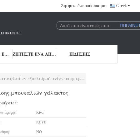
Ζητήστε ένα απόσπασμα
Greek
 ΠΟΥ ΕΠΙΚΕΝΤΡΏΝΕΤΑΙ ΣΤΗΝ ΈΡΕΥΝΑ ΚΑΙ ΑΝΆΠΤΥΞΗ ΚΑΙ ΤΗΝ ΕΦΑΡΜΟΓΉ 
ΜΑΣ ΕΛΆΤΕ ΣΕ ΕΠΑΦΉ ΜΕ
ΖΗΤΉΣΤΕ ΈΝΑ ΑΠΌΣΠΑΣΜΑ
ΕΙΔΉΣΕΙΣ
οπλισμού ανίχνευσης εμφάνισης μπουκαλιών γάλακτος
ισης μπουκαλιών γάλακτος
ομέρειες:
καταγωγής:
Κίνα
:
KEYE
οίηση:
NO