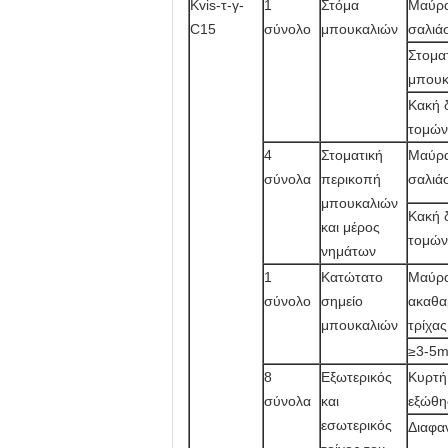
Kvis-τ-γ-
1
Στόμα
Μαύρα
C15
σύνολο
μπουκαλιών
σαλιά
Στομα
μπουκ
Κακή 
τομών
4
Στοματική
Μαύρα
σύνολα
περικοπή
σαλιά
μπουκαλιών
Κακή 
και μέρος
τομών
νημάτων
1
Κατώτατο
Μαύρα
σύνολο
σημείο
ακαθα
μπουκαλιών
τρίχα
≥3-5
8
Εξωτερικός
Κυρτή
σύνολα
και
εξώθη
εσωτερικός
Διαφα