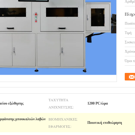
Αριθμό
Πληρ
Ποσότη
Τιμή:
Συσκευ
Χρόνος
Όροι π
ΤΑΧΎΤΗΤΑ
είου εξώθησης
1200 PC/ώρα
ΑΝΊΧΝΕΥΣΗΣ:
ΒΙΟΜΗΧΑΝΙΚΈΣ
εμφάνισης μπουκαλιών λαβών
Ποιοτική επιθεώρηση
ΕΦΑΡΜΟΓΈΣ: