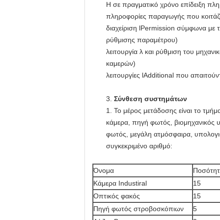
Η σε πραγματικό χρόνο επίδειξη πλ
πληροφορίες παραγωγής που κοιτάζο
διαχείριση lPermission σύμφωνα με τ
ρύθμισης παραμέτρου)
λειτουργία λ και ρύθμιση του μηχα
καμερών)
λειτουργίες lAdditional που απαιτού
3.
Σύνθεση συστημάτων
1. Το μέρος μετάδοσης είναι το τμή
κάμερα, πηγή φωτός, βιομηχανικός υ
φωτός, μεγάλη ατμόσφαιρα, υπολογι
συγκεκριμένο αριθμό:
Όνομα
Ποσότη
Κάμερα Industiral
15
Οπτικός φακός
15
Πηγή φωτός στροβοσκόπιων
5