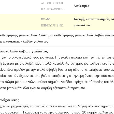
ΑΠΟΘΉΚΕΥΣΗ
Διαθέσιμος
ΠΛΗΡΟΦΟΡΙΏΝ:
ΠΕΔΊΟ
Κορυφή, κατώτατο σημείο, εσ
ΕΠΙΘΕΏΡΗΣΗΣ:
μπουκαλιών
επιθεώρησης μπουκαλιών
Σύστημα επιθεώρησης μπουκαλιών λαβών γάλα
,
ης μπουκαλιών λαβών γάλακτος
πουκαλιών λαβών γάλακτος
για το οικογενειακό πόσιμο γάλα. Η μεγάλη περιεκτικότητά της επιτρέπε
 έρχεται με μια λαβή, είναι πολύ κατάλληλο να χρησιμοποιήσει, έτσι υ
ο είναι ένα προϊόν με την πολύ υψηλή θρεπτική αξία, οι απαιτήσεις των
ίας ποτών έχουν τις ακριβείς απαιτήσεις για την εμφάνιση της συσκευ
το σώμα μπουκαλιών, μαύρα σημεία, λεκέδες, τρίχα, ακαθαρσίες και άλ
στο μπουκάλι όλα έχει τα ακριβή εξεταστικά πρότυπα.
ανίχνευσης
χανικό μηχανισμό, το οπτικό οπτικό υλικό και το λογισμικό συστημάτω
ς συσκευή. Η κανονική ταχύτητα ανίχνευσης είναι 20 κομμάτια/λεπτό. 