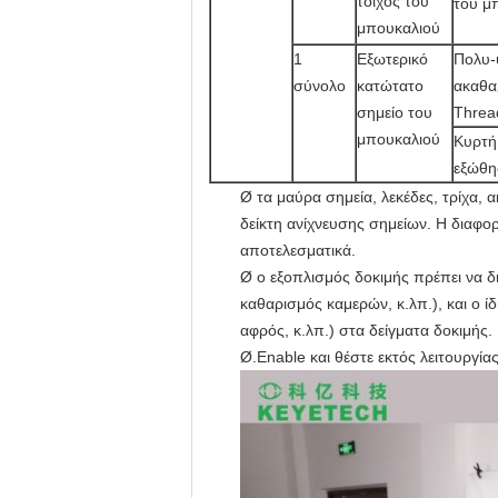
τοίχος του
του μ
μπουκαλιού
1
Εξωτερικό
Πολυ-
σύνολο
κατώτατο
ακαθαρ
σημείο του
Thre
μπουκαλιού
Κυρτή
εξώθη
Ø τα μαύρα σημεία, λεκέδες, τρίχα,
δείκτη ανίχνευσης σημείων. Η διαφορ
αποτελεσματικά.
Ø ο εξοπλισμός δοκιμής πρέπει να δ
καθαρισμός καμερών, κ.λπ.), και ο 
αφρός, κ.λπ.) στα δείγματα δοκιμής.
Ø.Enable και θέστε εκτός λειτουργία