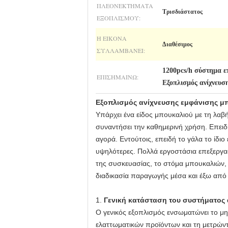
ΠΛΕΟΝΕΚΤΉΜΑΤΑ
Τρισδιάστατος
ΕΞΟΠΛΙΣΜΟΎ:
Η ΕΙΚΌΝΑ
Διαθέσιμος
ΣΥΛΛΑΜΒΆΝΕΙ:
1200pcs/h σύστημα 
ΕΠΙΣΗΜΑΊΝΩ:
Εξοπλισμός ανίχνευσ
Εξοπλισμός ανίχνευσης εμφάνισης μ
Υπάρχει ένα είδος μπουκαλιού με τη λαβή 
συναντήσει την καθημερινή χρήση. Επειδή
αγορά. Εντούτοις, επειδή το γάλα το ίδι
υψηλότερες. Πολλά εργοστάσια επεξεργασ
της συσκευασίας, το στόμα μπουκαλιών, 
διαδικασία παραγωγής μέσα και έξω από 
1.
Γενική κατάσταση του συστήματος 
Ο γενικός εξοπλισμός ενσωματώνει το μη
ελαττωματικών προϊόντων και τη μετρώντα