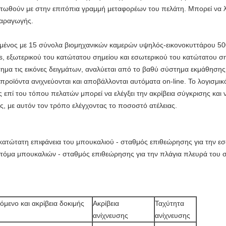
ωθούν με στην επιτόπια γραμμή μεταφορέων του πελάτη. Μπορεί να λε
παραγωγής.
μένος με 15 σύνολα βιομηχανικών καμερών υψηλός-εικονοκυττάρου 500W
lls, εξωτερικού του κατώτατου σημείου και εσωτερικού του κατώτατου 
ημα τις εικόνες δειγμάτων, αναλύεται από το βαθύ σύστημα εκμάθησης 
προϊόντα ανιχνεύονται και αποβάλλονται αυτόματα on-line. Το λογισμι
επί του τόπου πελατών μπορεί να ελέγξει την ακρίβεια σύγκρισης και 
ς, με αυτόν τον τρόπο ελέγχοντας το ποσοστό ατέλειας.
κατώτατη επιφάνεια του μπουκαλιού - σταθμός επιθεώρησης για την εσ
τόμα μπουκαλιών - σταθμός επιθεώρησης για την πλάγια πλευρά του 
όμενο και ακρίβεια δοκιμής
Ακρίβεια
Ταχύτητα
ανίχνευσης
ανίχνευσης