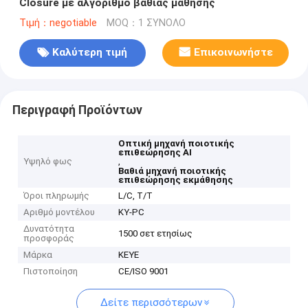
Closure με αλγόριθμο βαθιάς μάθησης
Τιμή：negotiable
MOQ：1 ΣΥΝΟΛΟ
Καλύτερη τιμή
Επικοινωνήστε
Περιγραφή Προϊόντων
Οπτική μηχανή ποιοτικής
επιθεώρησης AI
Υψηλό φως
,
Βαθιά μηχανή ποιοτικής
επιθεώρησης εκμάθησης
Όροι πληρωμής
L/C, T/T
Αριθμό μοντέλου
ΚΥ-PC
Δυνατότητα
1500 σετ ετησίως
προσφοράς
Μάρκα
KEYE
Πιστοποίηση
CE/ISO 9001
Δείτε περισσότερων