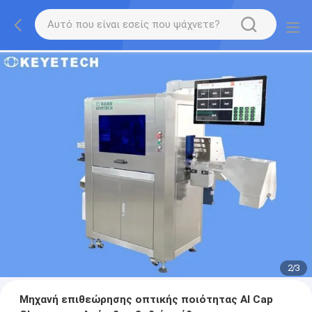
2
/
3
Μηχανή επιθεώρησης οπτικής ποιότητας AI Cap