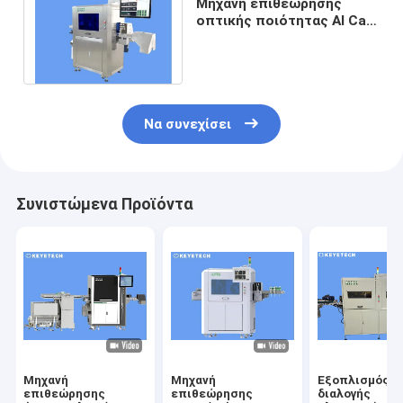
Μηχανή επιθεώρησης
οπτικής ποιότητας AI Cap
Closure με αλγόριθμο
βαθιάς μάθησης
Να συνεχίσει
Συνιστώμενα Προϊόντα
Μηχανή
Μηχανή
Εξοπλισμός
επιθεώρησης
επιθεώρησης
διαλογής