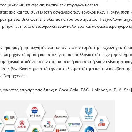
ος,βελτιώνει επίσης σημαντικά την παραγωγικότητα..
εταιρείας και του συντελεστή ασφάλειας των εργαζομένων:Η ανίχνευση 
ατηρητές, βελτιώνει την αξιοπιστία του συστήματος.Η τεχνολογία μηχ
μηχανής, η οποία εξασφαλίζει έναν καλύτερο και ασφαλέστερο χώρο ε
ην εφαρμογή της τεχνητής νοημοσύνης στον τομέα της τεχνολογίας ό
υ με μηχανική όραση και υπολογισμούς συλλογιστικής τεχνητής νοημο
βιομηχανικά προϊόντα στην παραδοσιακή κατασκευή για να γίνει η πα
σης βελτιώνει σημαντικά την αποτελεσματικότητα και την ακρίβεια της 
ς βιομηχανίας.
ές γνωστές επιχειρήσεις όπως η Coca-Cola, P&G, Unilever, ALPLA, Shrij