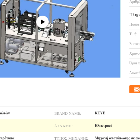
Αριθμό
Πληρ
Ποσότη
Τιμή:
Συσκευ
Χρόνος
Όροι π
Δυνατό
BRAND NAME:
καλιών
KEYE
ΔΎΝΑΜΗ:
Ηλεκτρικό
ΤΎΠΟΣ ΜΗΧΑΝΉΣ:
 πρότυπα
Μηχανή αποτύπωσης σε αν