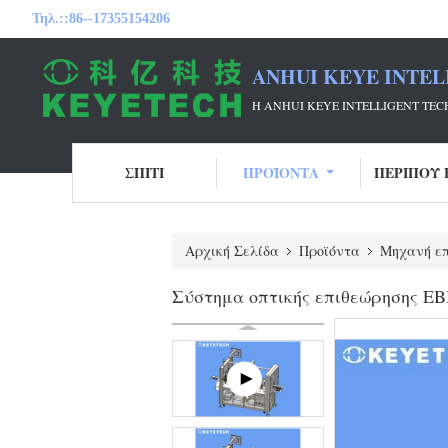
Τηλ.::
86--17355154206
ANHUI KEYE INTEL
Η ANHUI KEYE INTELLIGENT T
ΣΠΊΤΙ
ΠΡΟΪΌΝΤΑ
ΠΕΡΊΠΟΥ 
Αρχική Σελίδα
Προϊόντα
Μηχανή επ
Σύστημα οπτικής επιθεώρησης EBI