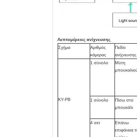
Λεπτομέρειες ανίχνευσης
Σχήμα
Αριθμός
Πεδίο
κάμερας
ανίχνευσης
1 σύνολο
Μύτη
μπουκαλιο
KY-PB
1 σύνολο
Πίσω στο
μπουκάλι
4 σετ
Επάνω
επιφάνεια τ