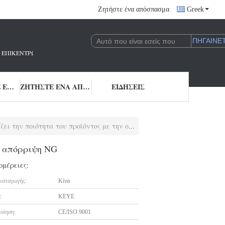
Ζητήστε ένα απόσπασμα
Greek
 ΠΟΥ ΕΠΙΚΕΝΤΡΏΝΕΤΑΙ ΣΤΗΝ ΈΡΕΥΝΑ ΚΑΙ ΑΝΆΠΤΥΞΗ ΚΑΙ ΤΗΝ ΕΦΑΡΜΟΓΉ 
ΜΑΣ ΕΛΆΤΕ ΣΕ ΕΠΑΦΉ ΜΕ
ΖΗΤΉΣΤΕ ΈΝΑ ΑΠΌΣΠΑΣΜΑ
ΕΙΔΉΣΕΙΣ
ιότητα του προϊόντος με την online απόρριψη NG
ne απόρριψη NG
ομέρειες:
καταγωγής:
Κίνα
:
KEYE
οίηση:
CE/ISO 9001