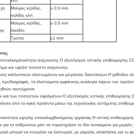
κλπ.
οχή
Μαύρες κηλίδες,
≥ 0,5 mm
κηλίδες κλπ.
Μαύρες κηλίδες,
≥ 0,5 mm
της
λεκέδες
Τρύπα
≥1 mm
ησης
 αποτελεσματικότητα ανίχνευσης:Ο εξοπλισμός οπτικής επιθεώρησης C
λμα και υψηλό ποσοστό ανίχνευσης.
ευση καλλυντικών ελαττωμάτων και μετρήσεις διαστάσεων:Η μέθοδος ε
τις προδιαγραφές, τα ελαττώματα εμφάνισης,αναλογία όψεων του προϊ
ηθούν ταυτόχρονα.
ν και των ποσοστών σφαλμάτων:Ο εξοπλισμός οπτικής επιθεώρησης βα
ροϊόντα από τα κακά προϊόντα μέσω της τεχνολογίας αυτόματης επιθεώρ
υνατότητα υψηλής επαναλαμβανόμενης εργασίας:Η οπτική επιθεώρηση 
ο για το ανθρώπινο μάτι να παρατηρήσει το ίδιο αντικείμενο για μεγάλο
ογή μπορεί να συνεχίσει να λειτουργεί, με χαμηλές απαιτήσεις για το 