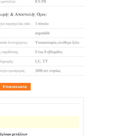
 μοντέλου:
KY-PB
ωμής & Αποστολής Όροι:
τα παραγγελίας min:
1 σύνολο
negotiable
ασία λεπτομέρειες:
Υποκαπνισμός-ελεύθερο ξύλο
 παράδοσης:
6 έως 8 εβδομάδες
ληρωμής:
L/C, T/T
τητα προσφοράς:
2000 σετ ετησίως
Επικοινωνία
άγλυφο μετάλλων