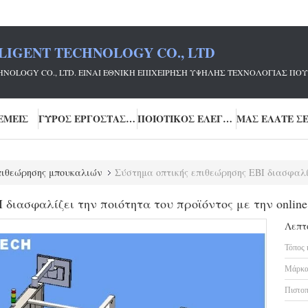
LIGENT TECHNOLOGY CO., LTD
ECHNOLOGY CO., LTD. ΕΊΝΑΙ ΕΘΝΙΚΉ ΕΠΙΧΕΊΡΗΣΗ ΥΨΗΛΉΣ ΤΕΧΝΟΛΟΓΊΑΣ
ΕΜΕΊΣ
ΓΎΡΟΣ ΕΡΓΟΣΤΑΣΊΩΝ
ΠΟΙΟΤΙΚΌΣ ΈΛΕΓΧΟΣ
ιθεώρησης μπουκαλιών
Σύστημα οπτικής επιθεώρησης EBI διασφαλίζει την πο
 διασφαλίζει την ποιότητα του προϊόντος με την onli
Λεπτ
Τόπος 
Μάρκα
Πιστοπ