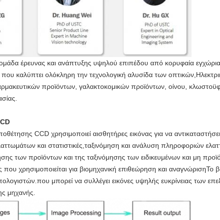
ια ομάδα έρευνας και ανάπτυξης υψηλού επιπέδου από κορυφαία εγχώρια
 που καλύπτει ολόκληρη την τεχνολογική αλυσίδα των οπτικών,Ηλεκτρ
αρμακευτικών προϊόντων, γαλακτοκομικών προϊόντων, οίνου, κλωστοϋφ
ασίας.
CCD
οθέτησης CCD χρησιμοποιεί αισθητήρες εικόνας για να αντικαταστήσε
λαττωμάτων και στατιστικές,ταξινόμηση και ανάλυση πληροφοριών ελατ
ησης των προϊόντων και της ταξινόμησης των ειδικευμένων και μη προ
ς που χρησιμοποιείται για βιομηχανική επιθεώρηση και αναγνώρισηΤο 
ολογιστών.που μπορεί να συλλέγει εικόνες υψηλής ευκρίνειας των επε
ης μηχανής.