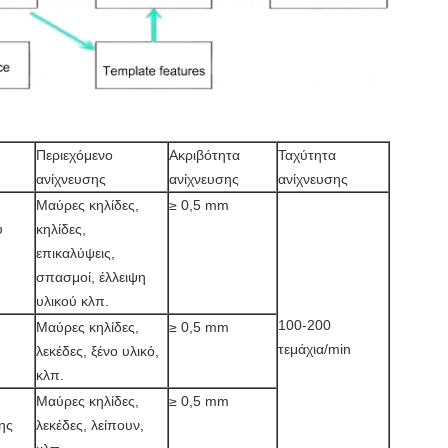
Περιεχόμενο
Ακριβότητα
Ταχύτητα
ανίχνευσης
ανίχνευσης
ανίχνευσης
Μαύρες κηλίδες,
≥ 0,5 mm
ύ
κηλίδες,
επικαλύψεις,
σπασμοί, έλλειψη
υλικού κλπ.
100-200
Μαύρες κηλίδες,
≥ 0,5 mm
τεμάχια/min
λεκέδες, ξένο υλικό,
κλπ.
Μαύρες κηλίδες,
≥ 0,5 mm
ης
λεκέδες, λείπουν,