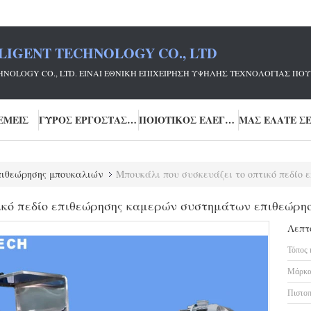
LIGENT TECHNOLOGY CO., LTD
ECHNOLOGY CO., LTD. ΕΊΝΑΙ ΕΘΝΙΚΉ ΕΠΙΧΕΊΡΗΣΗ ΥΨΗΛΉΣ ΤΕΧΝΟΛΟΓΊΑΣ
ΕΜΕΊΣ
ΓΎΡΟΣ ΕΡΓΟΣΤΑΣΊΩΝ
ΠΟΙΟΤΙΚΌΣ ΈΛΕΓΧΟΣ
ιθεώρησης μπουκαλιών
Μπουκάλι που συσκευάζει το οπτικό πεδίο επιθεώ
ικό πεδίο επιθεώρησης καμερών συστημάτων επιθεώρη
Λεπτ
Τόπος 
Μάρκα
Πιστοπ