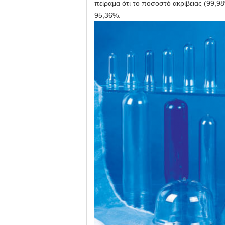
πείραμα ότι το ποσοστό ακρίβειας (99,
95,36%.