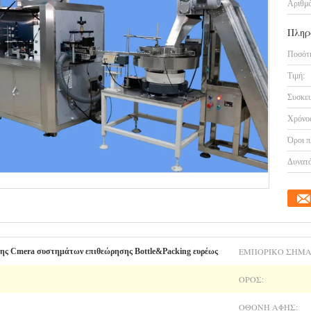
Αριθμό
Πληρ
Ποσότη
Τιμή:
Συσκευ
Χρόνος
Όροι π
Δυνατό
ΕΜΠΟΡΙΚΌ ΣΉΜΑ
σης Cmera συστημάτων επιθεώρησης Bottle&Packing ευρέως
ΌΡΟΣ:
ΟΘΌΝΗ ΑΦΉΣ: