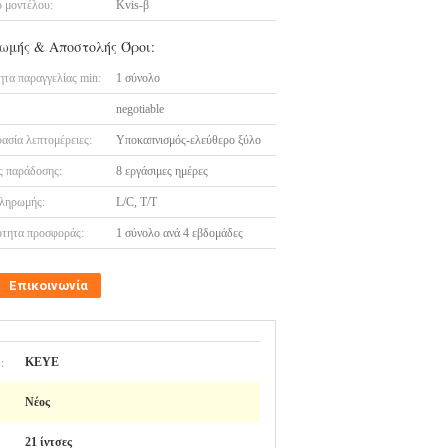
 μοντέλου:
Kvis-β
ωμής & Αποστολής Όροι:
τα παραγγελίας min:
1 σύνολο
negotiable
ασία λεπτομέρειες:
Υποκαπνισμός-ελεύθερο ξύλο
 παράδοσης:
8 εργάσιμες ημέρες
ληρωμής:
L/C, T/T
τητα προσφοράς:
1 σύνολο ανά 4 εβδομάδες
Επικοινωνία
:
KEYE
Νέος
21 ίντσες