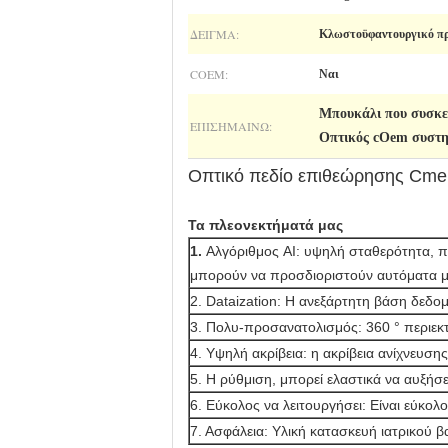
ΔΕΊΓΜΑ:
Κλωστοϋφαντουργικό πρ
COEM:
Ναι
Μπουκάλι που συσκε
ΕΠΙΣΗΜΑΊΝΩ:
Οπτικός cOem συστ
Οπτικό πεδίο επιθεώρησης Cme
Τα πλεονεκτήματά μας
1.
Αλγόριθμος AI: υψηλή σταθερότητα, π
μπορούν να προσδιοριστούν αυτόματα μ
2. Dataization: Η ανεξάρτητη βάση δεδομ
3. Πολυ-προσανατολισμός: 360 ° περιεκτ
4. Υψηλή ακρίβεια: η ακρίβεια ανίχνευση
5. Η ρύθμιση, μπορεί ελαστικά να αυξήσε
6. Εύκολος να λειτουργήσει: Είναι εύκολο
7. Ασφάλεια: Υλική κατασκευή ιατρικού