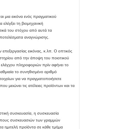
ι μια εικόνα ενός πραγματικού
 ελέγξει τη βιομηχανική
τικά του στόχου από αυτά τα
 αποτελέσματα αναγνώρισης.
 επεξεργασίας εικόνας, κ.λπ. Ο οπτικός
στηρίου από την άποψη του ποιοτικού
ύ ελέγχου πληροφοριών πρίν αφήνει το
βαθμιαία το συνηθισμένο αριθμό
τοιχείων για να πραγματοποιήσετε
υ μειώνει τις ατέλειες προϊόντων και τα
τική συσκευασία, η συσκευασία
 τύπους συσκευασιών των γραμμών
τα ημιτελή προϊόντα σε κάθε τμήμα