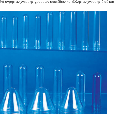
98%) υγρής ανίχνευσης γραμμών επιπέδων και άλλης ανίχνευσης διαδικ