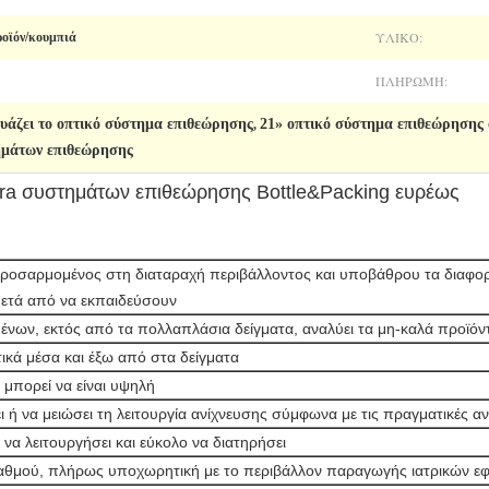
ΥΛΙΚΌ:
οϊόν/κουμπιά
ΠΛΗΡΩΜΉ:
υάζει το οπτικό σύστημα επιθεώρησης
21» οπτικό σύστημα επιθεώρησης
,
ημάτων επιθεώρησης
ra συστημάτων επιθεώρησης Bottle&Packing ευρέως
ροσαρμομένος στη διαταραχή περιβάλλοντος και υποβάθρου τα διαφορε
ετά από να εκπαιδεύσουν
ένων, εκτός από τα πολλαπλάσια δείγματα, αναλύει τα μη-καλά προϊόντα
ικά μέσα και έξω από στα δείγματα
ς μπορεί να είναι υψηλή
ι ή να μειώσει τη λειτουργία ανίχνευσης σύμφωνα με τις πραγματικές 
 να λειτουργήσει και εύκολο να διατηρήσει
 βαθμού, πλήρως υποχωρητική με το περιβάλλον παραγωγής ιατρικών ε