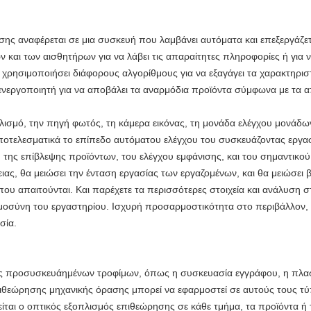
ς αναφέρεται σε μια συσκευή που λαμβάνει αυτόματα και επεξεργάζετα
και των αισθητήρων για να λάβει τις απαραίτητες πληροφορίες ή για να
χρησιμοποιήσει διάφορους αλγορίθμους για να εξαγάγει τα χαρακτηρισ
ν ενεργοποιητή για να αποβάλει τα αναρμόδια προϊόντα σύμφωνα με τα
λισμό, την πηγή φωτός, τη κάμερα εικόνας, τη μονάδα ελέγχου μονάδων
ποτελεσματικά το επίπεδο αυτόματου ελέγχου του συσκευάζοντας εργα
, της επίβλεψης προϊόντων, του ελέγχου εμφάνισης, και του σημαντικο
ιας, θα μειώσει την ένταση εργασίας των εργαζομένων, και θα μειώσει 
υ απαιτούνται. Και παρέχετε τα περισσότερες στοιχεία και ανάλυση σ
μοσύνη του εργαστηρίου. Ισχυρή προσαρμοστικότητα στο περιβάλλον, πο
σία.
 προσυσκευάημένων τροφίμων, όπως η συσκευασία εγγράφου, η πλασ
επιθεώρησης μηχανικής όρασης μπορεί να εφαρμοστεί σε αυτούς τους
αι ο οπτικός εξοπλισμός επιθεώρησης σε κάθε τμήμα, τα προϊόντα ή 