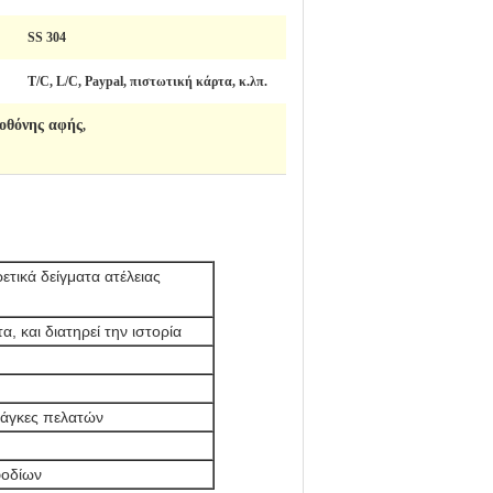
SS 304
T/C, L/C, Paypal, πιστωτική κάρτα, κ.λπ.
 οθόνης αφής
,
τικά δείγματα ατέλειας
, και διατηρεί την ιστορία
ανάγκες πελατών
φοδίων