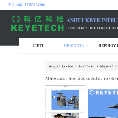
Τηλ.::
86--17355154206
ANHUI KEYE INTEL
Η ANHUI KEYE INTELLIGENT T
ΣΠΊΤΙ
ΠΡΟΪΌΝΤΑ
ΠΕΡΊΠΟΥ 
Αρχική Σελίδα
Προϊόντα
Μηχανή επ
Μπουκάλι που συσκευάζει το οπτ