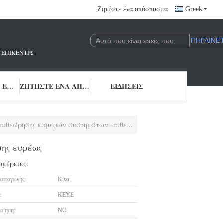
Ζητήστε ένα απόσπασμα
Greek
 ΠΟΥ ΕΠΙΚΕΝΤΡΏΝΕΤΑΙ ΣΤΗΝ ΈΡΕΥΝΑ ΚΑΙ ΑΝΆΠΤΥΞΗ ΚΑΙ ΤΗΝ ΕΦΑΡΜΟΓΉ 
ΜΑΣ ΕΛΆΤΕ ΣΕ ΕΠΑΦΉ ΜΕ
ΖΗΤΉΣΤΕ ΈΝΑ ΑΠΌΣΠΑΣΜΑ
ΕΙΔΉΣΕΙΣ
ρησης καμερών συστημάτων επιθεώρησης ευρέως
σης ευρέως
ομέρειες:
καταγωγής:
Κίνα
:
KEYE
οίηση:
NO