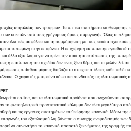
ς ανησυχίες ασφαλείας των τροφίμων. Τα οπτικά συστήματα επιθεώρησης 
νο των ετικετών υπό τους γρήγορους όρους παραγωγής. Όλες οι πληρο
αταναλωτικές ασφάλεια και τη συμμόρφωση με τους ετικέτα-σχετικούς 
ι άμεσα τυπωμένη στην επιφάνεια. Η επιχείρηση εκτύπωσης εγκαθιστά 
 και άλλο εξοπλισμό για να κρίνει την ποιότητα εκτύπωσης της τυπωμέ
ως η επιτύπωση του σχεδίου δεν είναι, ξένο θέμα, και το μελάνι λείπει.
όρφωσης οπίσθιου μέρους διαβάζει τα στοιχεία ατέλειας κάθε ταξιδιού κ
έλειας. Ο χειριστής μπορεί να κόψει και συνδετικός τις ελαττωματικές α
 PET
εωρείται on-line, και τα ελαττωματικά προϊόντα που ανιχνεύονται απορ
αν το φωτοηλεκτρικό προστατευτικό κάλυμμα δεν είναι μεγαλύτερο από
σταθερή και τις εργασίες συστημάτων επιθεώρησης κανονικά. Μέσω της 
ο επαγωγής του εξοπλισμού λαμβάνεται: ο συνεχής ανεφοδιασμός των δε
 μπορεί να συναντήσει το κανονικό ποσοστό ξεκινήματος της γραμμής 