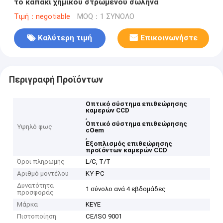
το καπάκι χημικού στρωμένου σωλήνα
Τιμή：negotiable
MOQ：1 ΣΥΝΟΛΟ
Καλύτερη τιμή
Επικοινωνήστε
Περιγραφή Προϊόντων
Οπτικό σύστημα επιθεώρησης
καμερών CCD
,
Οπτικό σύστημα επιθεώρησης
Υψηλό φως
cOem
,
Εξοπλισμός επιθεώρησης
προϊόντων καμερών CCD
Όροι πληρωμής
L/C, T/T
Αριθμό μοντέλου
ΚΥ-PC
Δυνατότητα
1 σύνολο ανά 4 εβδομάδες
προσφοράς
Μάρκα
KEYE
Πιστοποίηση
CE/ISO 9001