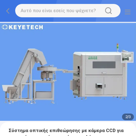
2
/
3
Σύστημα οπτικής επιθεώρησης με κάμερα CCD για