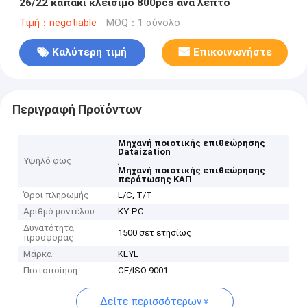
26/22 καπάκι κλείσιμο 800pcs ανά λεπτό
Τιμή：negotiable
MOQ：1 σύνολο
Καλύτερη τιμή
Επικοινωνήστε
Περιγραφή Προϊόντων
Μηχανή ποιοτικής επιθεώρησης
Dataization
Υψηλό φως
,
Μηχανή ποιοτικής επιθεώρησης
περάτωσης ΚΑΠ
Όροι πληρωμής
L/C, T/T
Αριθμό μοντέλου
ΚΥ-PC
Δυνατότητα
1500 σετ ετησίως
προσφοράς
Μάρκα
KEYE
Πιστοποίηση
CE/ISO 9001
Δείτε περισσότερων