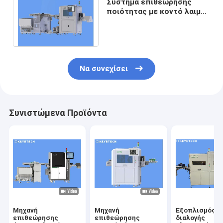
Σύστημα επιθεώρησης
ποιότητας με κοντό λαιμό
26/22 καπάκι κλείσιμο
800pcs ανά λεπτό
Να συνεχίσει
Συνιστώμενα Προϊόντα
Μηχανή
Μηχανή
Εξοπλισμός
επιθεώρησης
επιθεώρησης
διαλογής