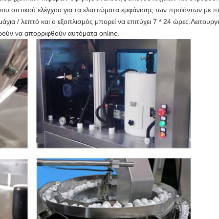
ου οπτικού ελέγχου για τα ελαττώματα εμφάνισης των προϊόντων με 
χια / λεπτό και ο εξοπλισμός μπορεί να επιτύχει 7 * 24 ώρες.Λειτουργ
ούν να απορριφθούν αυτόματα online.