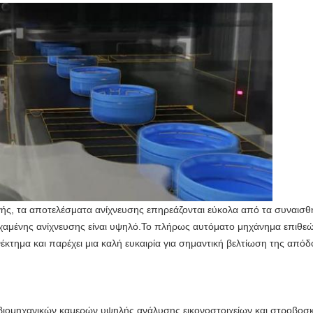
ς, τα αποτελέσματα ανίχνευσης επηρεάζονται εύκολα από τα συναισθή
 χαμένης ανίχνευσης είναι υψηλό.Το πλήρως αυτόματο μηχάνημα επιθεώ
ονέκτημα και παρέχει μια καλή ευκαιρία για σημαντική βελτίωση της απ
ετ βιομηχανικών καμερών υψηλής ανάλυσης εικονοστοιχείων και στροβ