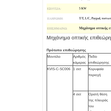
ΕΞΟΥΣΊΑ:
5 KW
ΠΛΗΡΩΜΉ:
T/T, L/C, Paypal, πιστω
ΕΠΙΣΗΜΑΊΝΩ:
Μηχάνημα οπτικής ε
Μηχάνημα οπτικής επιθεώρησ
Πρότυπο επιθεώρησης
Μοντέλο
Αριθμός
Πεδίο
κάμερας
επιθεώρησης
KVIS-C-SC006
1 σετ
Κορυφαία
περιοχή
4 σετ
Ορατή θέση
της πλευράς
του