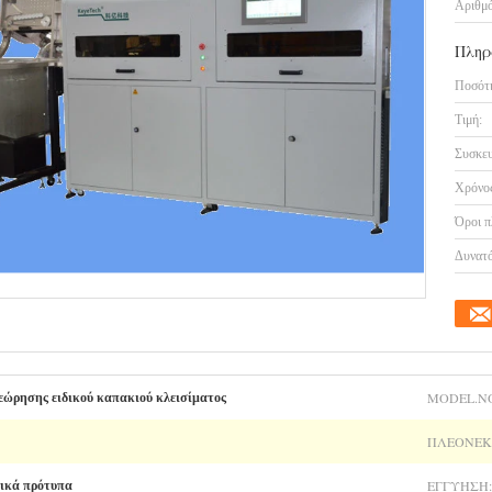
Αριθμό
Πληρ
Ποσότη
Τιμή:
Συσκευ
Χρόνος
Όροι π
Δυνατό
MODEL.N
εώρησης ειδικού καπακιού κλεισίματος
ΠΛΕΟΝΈΚ
ΕΓΓΎΗΣΗ:
νικά πρότυπα