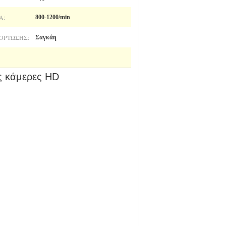
Α:
800-1200/min
ΌΡΤΩΣΗΣ:
Σαγκάη
ές κάμερες HD