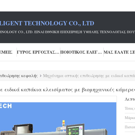
LIGENT TECHNOLOGY CO., LTD
ECHNOLOGY CO., LTD. ΕΊΝΑΙ ΕΘΝΙΚΉ ΕΠΙΧΕΊΡΗΣΗ ΥΨΗΛΉΣ ΤΕΧΝΟΛΟΓΊΑΣ
ΕΜΕΊΣ
ΓΎΡΟΣ ΕΡΓΟΣΤΑΣΊΩΝ
ΠΟΙΟΤΙΚΌΣ ΈΛΕΓΧΟΣ
ιθεώρησης κεφαλής
Μηχάνημα οπτικής επιθεώρησης με ειδικά καπάκια
ε ειδικά καπάκια κλεισίματος με βιομηχανικές κάμερ
Λεπτ
Τόπος 
Μάρκα
Πιστοπ