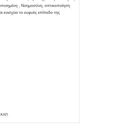
ιοποιημένη , Νοημοσύνη, οπτικοποίηση
αι ενισχύει το ευφυές επίπεδο της
ς ΚΑΠ