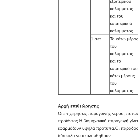
εξωτερικού
καλύμματος
και του
εσωτερικού
καλύμματος
1 σετ
Το κάτω μέρο
του
καλύμματος
και το
εσωτερικό του
κάτω μέρους
του
καλύμματος
Αρχή επιθεώρησης
Οι επιχειρήσεις παραγωγής νερού, ποτών
προϊόντος.Η βιομηχανική παραγωγή γίνετ
εφαρμόζουν υψηλά πρότυπα.Οι παραδοσιακ
δύσκολο να ακολουθηθούν.