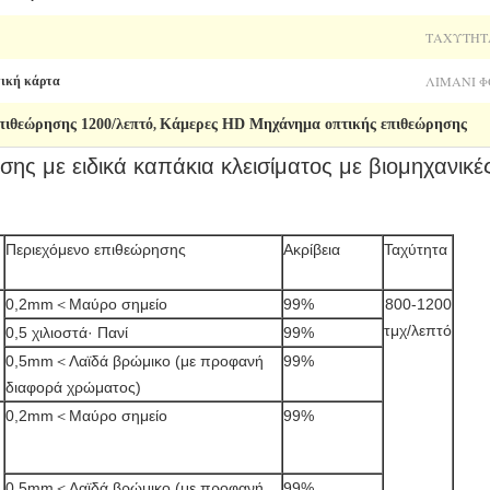
ΤΑΧΎΤΗΤ
ΛΙΜΆΝΙ Φ
τική κάρτα
πιθεώρησης 1200/λεπτό
Κάμερες HD Μηχάνημα οπτικής επιθεώρησης
,
ης με ειδικά καπάκια κλεισίματος με βιομηχανικ
Περιεχόμενο επιθεώρησης
Ακρίβεια
Ταχύτητα
0,2mm＜Μαύρο σημείο
99%
800-1200
τμχ/λεπτό
0,5 χιλιοστά· Πανί
99%
0,5mm＜Λαϊδά βρώμικο (με προφανή
99%
διαφορά χρώματος)
0,2mm＜Μαύρο σημείο
99%
0,5mm＜Λαϊδά βρώμικο (με προφανή
99%