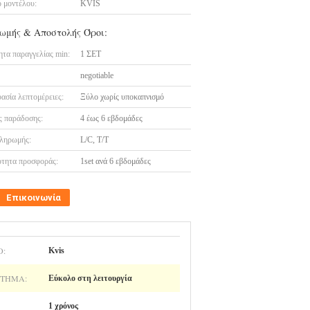
 μοντέλου:
KVIS
ωμής & Αποστολής Όροι:
τα παραγγελίας min:
1 ΣΕΤ
negotiable
ασία λεπτομέρειες:
Ξύλο χωρίς υποκαπνισμό
 παράδοσης:
4 έως 6 εβδομάδες
ληρωμής:
L/C, T/T
τητα προσφοράς:
1set ανά 6 εβδομάδες
Επικοινωνία
O:
Kvis
ΤΗΜΑ:
Εύκολο στη λειτουργία
1 χρόνος