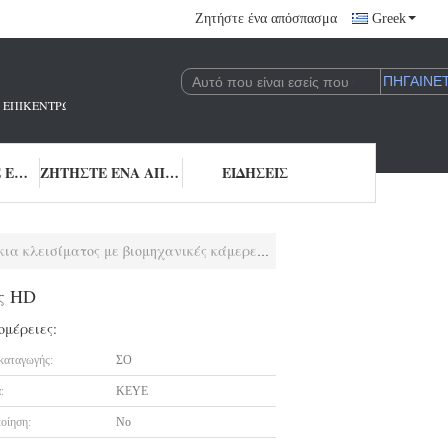
Ζητήστε ένα απόσπασμα
Greek
 ΠΟΥ ΕΠΙΚΕΝΤΡΏΝΕΤΑΙ ΣΤΗΝ ΈΡΕΥΝΑ ΚΑΙ ΑΝΆΠΤΥΞΗ ΚΑΙ ΤΗΝ ΕΦΑΡΜΟΓΉ 
ΜΑΣ ΕΛΆΤΕ ΣΕ ΕΠΑΦΉ ΜΕ
ΖΗΤΉΣΤΕ ΈΝΑ ΑΠΌΣΠΑΣΜΑ
ΕΙΔΉΣΕΙΣ
 κλεισίματος με βιομηχανικές κάμερες HD
ες HD
ομέρειες:
καταγωγής:
ΣΟ
:
KEYE
οίηση:
No