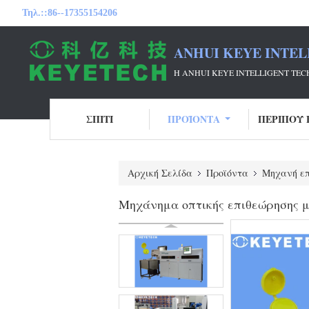
Τηλ.::
86--17355154206
ANHUI KEYE INTEL
Η ANHUI KEYE INTELLIGENT T
ΣΠΊΤΙ
ΠΡΟΪΌΝΤΑ
ΠΕΡΊΠΟΥ 
Αρχική Σελίδα
Προϊόντα
Μηχανή επ
Μηχάνημα οπτικής επιθεώρησης μ