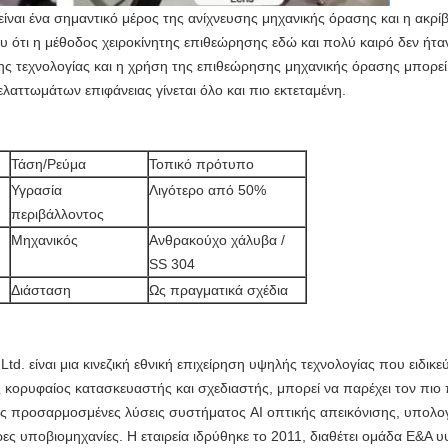
ίναι ένα σημαντικό μέρος της ανίχνευσης μηχανικής όρασης και η ακρί
υ ότι η μέθοδος χειροκίνητης επιθεώρησης εδώ και πολύ καιρό δεν ήταν
ς τεχνολογίας και η χρήση της επιθεώρησης μηχανικής όρασης μπορεί
αττωμάτων επιφάνειας γίνεται όλο και πιο εκτεταμένη.
Τάση/Ρεύμα
Τοπικό πρότυπο
Υγρασία
Λιγότερο από 50%
περιβάλλοντος
Μηχανικός
Ανθρακούχο χάλυβα /
SS 304
Διάσταση
Ως πραγματικά σχέδια
 Ltd. είναι μια κινεζική εθνική επιχείρηση υψηλής τεχνολογίας που ειδικ
 κορυφαίος κατασκευαστής και σχεδιαστής, μπορεί να παρέχει τον πιο
ς προσαρμοσμένες λύσεις συστήματος AI οπτικής απεικόνισης, υπολογι
ρες υποβιομηχανίες. Η εταιρεία ιδρύθηκε το 2011, διαθέτει ομάδα Ε&Α