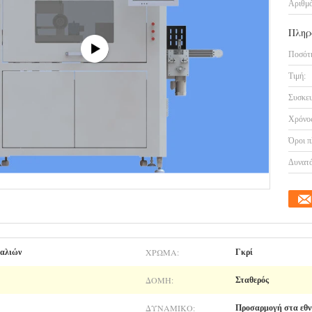
Αριθμό
Πληρ
Ποσότη
Τιμή:
Συσκευ
Χρόνος
Όροι π
Δυνατό
ΧΡΏΜΑ:
καλιών
Γκρί
ΔΟΜΉ:
Σταθερός
ΔΥΝΑΜΙΚΌ:
Προσαρμογή στα εθν