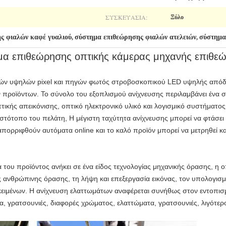
ΣΥΣΚΕΥΑΣΊΑ:
Ξύλο
ς φιαλών καφέ γυαλιού
σύστημα επιθεώρησης φιαλών ατελειών
σύστημα
,
,
μα επιθεώρησης οπτικής κάμερας μηχανής επιθε
ερών υψηλών pixel και πηγών φωτός στροβοσκοπικού LED υψηλής απόδ
προϊόντων. Το σύνολο του εξοπλισμού ανίχνευσης περιλαμβάνει ένα σ
ικής απεικόνισης, οπτικό ηλεκτρονικό υλικό και λογισμικό συστήματο
ιστότοπο του πελάτη, Η μέγιστη ταχύτητα ανίχνευσης μπορεί να φτάσει 
ορριφθούν αυτόματα online και το καλό προϊόν μπορεί να μετρηθεί και
 του προϊόντος ανήκει σε ένα είδος τεχνολογίας μηχανικής όρασης, η 
ς ανθρώπινης όρασης, τη λήψη και επεξεργασία εικόνας, τον υπολογισμ
ικειμένων. Η ανίχνευση ελαττωμάτων αναφέρεται συνήθως στον εντοπισ
, γρατσουνιές, διαφορές χρώματος, ελαττώματα, γρατσουνιές, λιγότερο