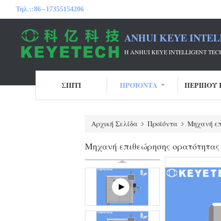
Τηλ.::
86--17355154206
ANHUI KEYE INTEL
Η ANHUI KEYE INTELLIGENT T
ΣΠΊΤΙ
ΠΡΟΪΌΝΤΑ
ΠΕΡΊΠΟΥ 
Αρχική Σελίδα
Προϊόντα
Μηχανή επ
Μηχανή επιθεώρησης ορατότητας 