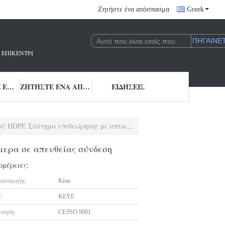
Ζητήστε ένα απόσπασμα
Greek
 ΠΟΥ ΕΠΙΚΕΝΤΡΏΝΕΤΑΙ ΣΤΗΝ ΈΡΕΥΝΑ ΚΑΙ ΑΝΆΠΤΥΞΗ ΚΑΙ ΤΗΝ ΕΦΑΡΜΟΓΉ 
ΜΑΣ ΕΛΆΤΕ ΣΕ ΕΠΑΦΉ ΜΕ
ΖΗΤΉΣΤΕ ΈΝΑ ΑΠΌΣΠΑΣΜΑ
ΕΙΔΉΣΕΙΣ
επιθεώρησης με οπτική κάμερα σε απευθείας σύνδεση
μερα σε απευθείας σύνδεση
ομέρειες:
καταγωγής:
Κίνα
:
KEYE
οίηση:
CE/ISO 9001