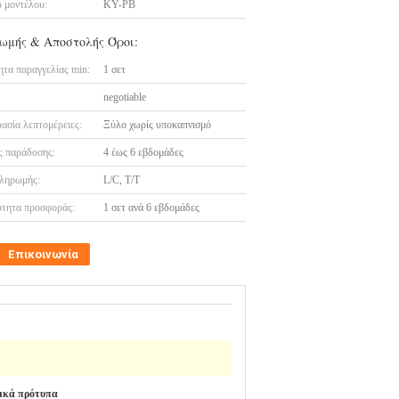
 μοντέλου:
KY-PB
ωμής & Αποστολής Όροι:
τα παραγγελίας min:
1 σετ
negotiable
ασία λεπτομέρειες:
Ξύλο χωρίς υποκαπνισμό
 παράδοσης:
4 έως 6 εβδομάδες
ληρωμής:
L/C, T/T
τητα προσφοράς:
1 σετ ανά 6 εβδομάδες
Επικοινωνία
ικά πρότυπα