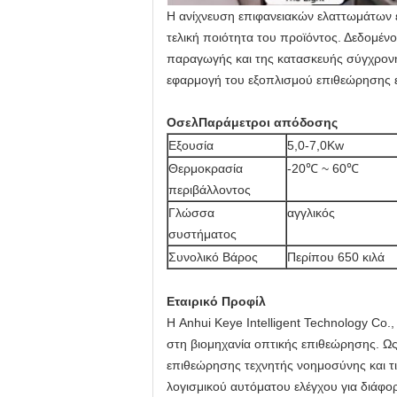
Η ανίχνευση επιφανειακών ελαττωμάτων ε
τελική ποιότητα του προϊόντος. Δεδομένο
παραγωγής και της κατασκευής σύγχρονη
εφαρμογή του εξοπλισμού επιθεώρησης ελ
Ο
σελ
Παράμετροι απόδοσης
Εξουσία
5,0-7,0Kw
Θερμοκρασία
-20℃ ~ 60℃
περιβάλλοντος
Γλώσσα
αγγλικός
συστήματος
Συνολικό Βάρος
Περίπου 650 κιλά
Εταιρικό Προφίλ
Η Anhui Keye Intelligent Technology Co.,
στη βιομηχανία οπτικής επιθεώρησης. Ως
επιθεώρησης τεχνητής νοημοσύνης και τι
λογισμικού αυτόματου ελέγχου για διάφο