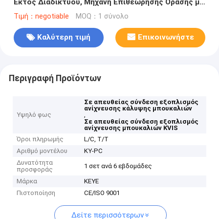
Εκτός Διαδικτύου, Μηχανή Επιθεώρησης Όρασης με
Κάμερα
Τιμή：negotiable
MOQ：1 σύνολο
Καλύτερη τιμή
Επικοινωνήστε
Περιγραφή Προϊόντων
Σε απευθείας σύνδεση εξοπλισμός
ανίχνευσης κάλυψης μπουκαλιών
Υψηλό φως
,
Σε απευθείας σύνδεση εξοπλισμός
ανίχνευσης μπουκαλιών KVIS
Όροι πληρωμής
L/C, T/T
Αριθμό μοντέλου
ΚΥ-PC
Δυνατότητα
1 σετ ανά 6 εβδομάδες
προσφοράς
Μάρκα
KEYE
Πιστοποίηση
CE/ISO 9001
Δείτε περισσότερων