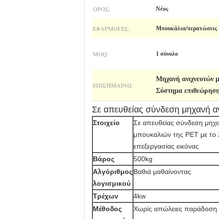
ΌΡΟΣ:
Νέος
ΕΦΑΡΜΟΓΈΣ:
Μπουκάλια/περατώσει
MOQ:
1 σύνολο
Μηχανή ανιχνευτών 
ΕΠΙΣΗΜΑΊΝΩ:
Σύστημα επιθεώρηση
Σε απευθείας σύνδεση μηχανή αν
Στοιχείο
Σε απευθείας σύνδεση μηχα
μπουκαλιών της PET με το 
επεξεργασίας εικόνας
Βάρος
500kg
Αλγόριθμος
Βαθιά μαθαίνοντας
λογισμικού
Τρέχων
4kw
Μέθοδος
Χωρίς απώλειες παράδοση