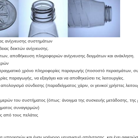
γίας ανίχνευσης συστημάτων
ειας δεικτών ανίχνευσης.
πων, αποθήκευση πληροφοριών ανίχνευσης δειγμάτων και ανάκληση.
ερών
σε πραγματικό χρόνο πληροφορίες παραγωγής (ποσοστό περασμάτων, συν
ορίες παραγωγής, να εξαγάγει και να αποθηκεύσει τις λειτουργίες.
πολογισμό σύνδεσης (παραδείγματος χάριν, οι γενικοί χρήστες λειτουργ
ν μερών του συστήματος (όπως: άνοιγμα της συσκευής μετάδοσης, της
σήματος συναγερμών)
ες από τους πελάτες
δα υπηρεσιών και έναν γρήγορο μηχανισμό απάντησης, και έχει αφιερώσ