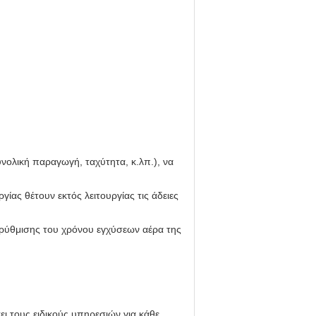
ολική παραγωγή, ταχύτητα, κ.λπ.), να
ίας θέτουν εκτός λειτουργίας τις άδειες
 ρύθμισης του χρόνου εγχύσεων αέρα της
ει τους ειδικούς υπηρεσιών για κάθε