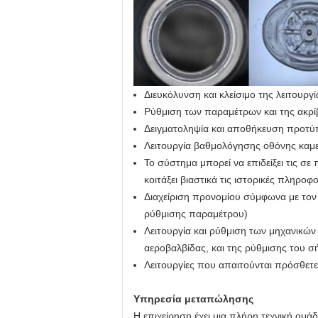
Διευκόλυνση και κλείσιμο της λειτουρ
Ρύθμιση των παραμέτρων και της ακρίβ
Δειγματοληψία και αποθήκευση προτύ
Λειτουργία βαθμολόγησης οθόνης καμ
Το σύστημα μπορεί να επιδείξει τις 
κοιτάξει βιαστικά τις ιστορικές πληροφ
Διαχείριση προνομίου σύμφωνα με τον α
ρύθμισης παραμέτρου)
Λειτουργία και ρύθμιση των μηχανικώ
αεροβαλβίδας, και της ρύθμισης του 
Λειτουργίες που απαιτούνται πρόσθετ
Υπηρεσία μεταπώλησης
Η επιχείρηση έχει μια πλήρη τεχνική ομά