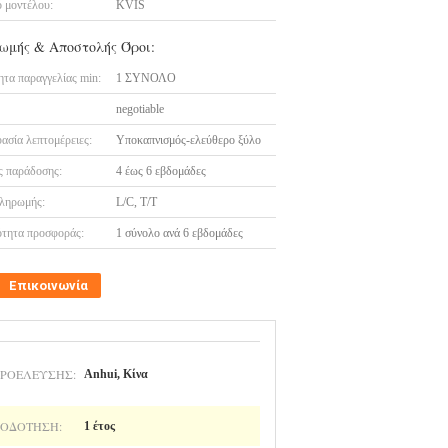
 μοντέλου:
KVIS
ωμής & Αποστολής Όροι:
τα παραγγελίας min:
1 ΣΥΝΟΛΟ
negotiable
ασία λεπτομέρειες:
Υποκαπνισμός-ελεύθερο ξύλο
 παράδοσης:
4 έως 6 εβδομάδες
ληρωμής:
L/C, T/T
τητα προσφοράς:
1 σύνολο ανά 6 εβδομάδες
Επικοινωνία
ΠΡΟΈΛΕΥΣΗΣ:
Anhui, Κίνα
ΙΟΔΌΤΗΣΗ:
1 έτος