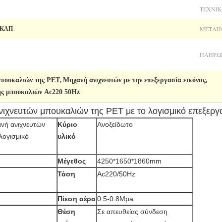
ΤΕΧΝΙΚ
ΜΕΤΑΠ
ς ΚΑΠ
ΠΛΗΡΩ
μπουκαλιών της PET
Μηχανή ανιχνευτών με την επεξεργασία εικόνας
,
,
ς μπουκαλιών Ac220 50Hz
ιχνευτών μπουκαλιών της PET με το λογισμικό επεξεργα
νή ανιχνευτών
Κύριο
Ανοξείδωτο
λογισμικό
υλικό
Μέγεθος
4250*1650*1860mm
Τάση
Ac220/50Hz
Πίεση αέρα
0.5-0.8Mpa
Θέση
Σε απευθείας σύνδεση