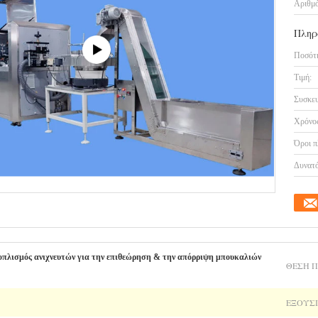
Αριθμό
Πληρ
Ποσότη
Τιμή:
Συσκευ
Χρόνος
Όροι π
Δυνατό
ξοπλισμός ανιχνευτών για την επιθεώρηση & την απόρριψη μπουκαλιών
ΘΈΣΗ 
ΕΞΟΥΣ