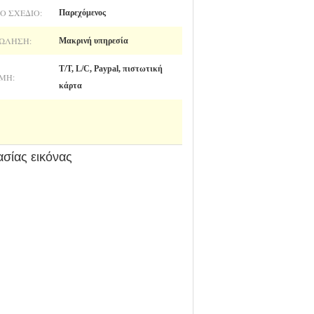
Ό ΣΧΈΔΙΟ:
Παρεχόμενος
ΏΛΗΣΗ:
Μακρινή υπηρεσία
T/T, L/C, Paypal, πιστωτική
ΜΉ:
κάρτα
σίας εικόνας