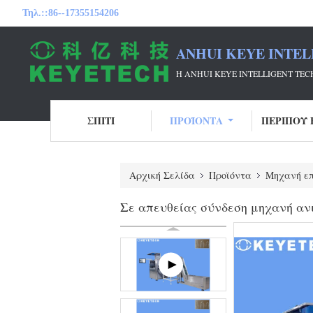
Τηλ.::
86--17355154206
ANHUI KEYE INTEL
Η ANHUI KEYE INTELLIGENT T
ΣΠΊΤΙ
ΠΡΟΪΌΝΤΑ
ΠΕΡΊΠΟΥ 
Αρχική Σελίδα
Προϊόντα
Μηχανή επ
Σε απευθείας σύνδεση μηχανή αν