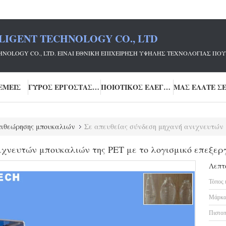
LIGENT TECHNOLOGY CO., LTD
ECHNOLOGY CO., LTD. ΕΊΝΑΙ ΕΘΝΙΚΉ ΕΠΙΧΕΊΡΗΣΗ ΥΨΗΛΉΣ ΤΕΧΝΟΛΟΓΊΑΣ
ΕΜΕΊΣ
ΓΎΡΟΣ ΕΡΓΟΣΤΑΣΊΩΝ
ΠΟΙΟΤΙΚΌΣ ΈΛΕΓΧΟΣ
ιθεώρησης μπουκαλιών
Σε απευθείας σύνδεση μηχανή ανιχνευτών μπουκαλιών
ιχνευτών μπουκαλιών της PET με το λογισμικό επεξερ
Λεπτ
Τόπος 
Μάρκα
Πιστοπ