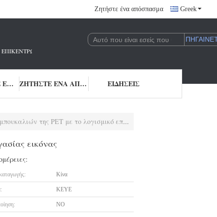
Ζητήστε ένα απόσπασμα
Greek
 ΠΟΥ ΕΠΙΚΕΝΤΡΏΝΕΤΑΙ ΣΤΗΝ ΈΡΕΥΝΑ ΚΑΙ ΑΝΆΠΤΥΞΗ ΚΑΙ ΤΗΝ ΕΦΑΡΜΟΓΉ 
ΜΑΣ ΕΛΆΤΕ ΣΕ ΕΠΑΦΉ ΜΕ
ΖΗΤΉΣΤΕ ΈΝΑ ΑΠΌΣΠΑΣΜΑ
ΕΙΔΉΣΕΙΣ
 της PET με το λογισμικό επεξεργασίας εικόνας
γασίας εικόνας
ομέρειες:
καταγωγής:
Κίνα
:
KEYE
οίηση:
NO