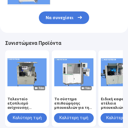
οπτικές
Να συνεχίσει
Συνιστώμενα Προϊόντα
Τελευταίο
Το σύστημα
Ειδική καφετι
εξοπλισμό
επιθεώρησης
ατέλεια
ανίχνευσης
μπουκαλιών για τη
μπουκαλιών
ελαττωμάτων από
συσκευασία
σιροπιού που
καφέ μπουκάλια με
γάλακτος 240 ανά
ανιχνεύει τον
Καλύτερη τιμή
Καλύτερη τιμή
Καλύτερη 
βάση αλγορίθμους
μικρό cOem δέχεται
εξοπλισμό για
εξουσιοδότησ