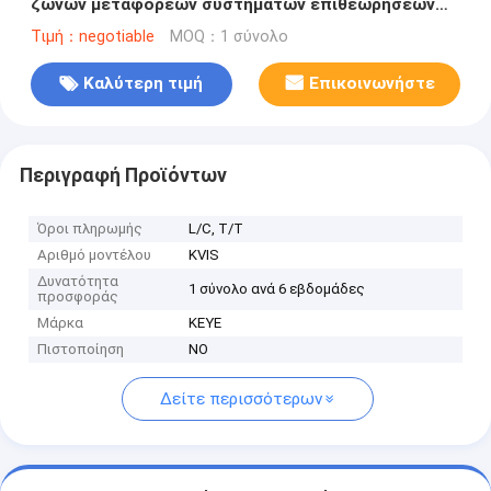
ζωνών μεταφορέων συστημάτων επιθεωρήσεων
μπουκαλιών οπτικές
Τιμή：negotiable
MOQ：1 σύνολο
Καλύτερη τιμή
Επικοινωνήστε
Περιγραφή Προϊόντων
Όροι πληρωμής
L/C, T/T
Αριθμό μοντέλου
KVIS
Δυνατότητα
1 σύνολο ανά 6 εβδομάδες
προσφοράς
Μάρκα
KEYE
Πιστοποίηση
NO
Δείτε περισσότερων