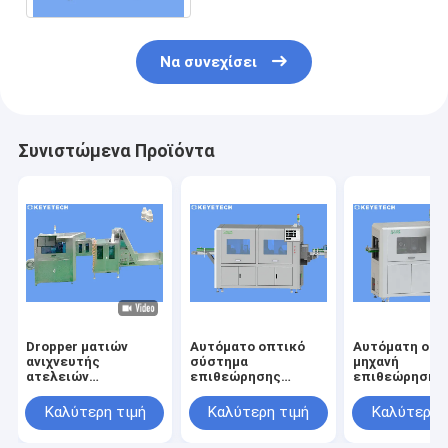
Να συνεχίσει
Συνιστώμενα Προϊόντα
Dropper ματιών
Αυτόματο οπτικό
Αυτόματη οπτ
ανιχνευτής
σύστημα
μηχανή
ατελειών
επιθεώρησης
επιθεώρησης 
συστημάτων
υψηλής ταχύτητας
την ανίχνευση
επιθεώρησης ΚΑΠ
για τον ποιοτικό
ατέλειας
Καλύτερη τιμή
Καλύτερη τιμή
Καλύτερη 
μπουκαλιών για την
έλεγχο εικόνας
επιφάνειας
πλαστική
προϊόντων