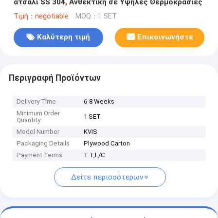
ατσάλι SS 304, Ανθεκτική σε Υψηλές Θερμοκρασίες
Τιμή：negotiable
MOQ：1 SET
Καλύτερη τιμή
Επικοινωνήστε
Περιγραφή Προϊόντων
Delivery Time
6-8 Weeks
Minimum Order
1 SET
Quantity
Model Number
KVIS
Packaging Details
Plywood Carton
Payment Terms
T T,L/C
Δείτε περισσότερων