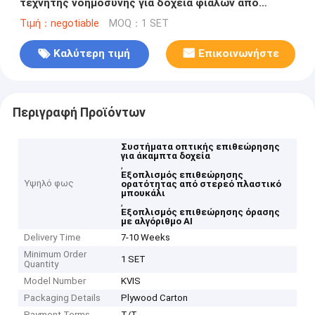
τεχνητής νοημοσύνης για δοχεία φιαλών από
άκαμπτο πλαστικό
Τιμή：negotiable
MOQ：1 SET
Καλύτερη τιμή
Επικοινωνήστε
Περιγραφή Προϊόντων
Συστήματα οπτικής επιθεώρησης
για άκαμπτα δοχεία
,
Εξοπλισμός επιθεώρησης
Υψηλό φως
ορατότητας από στερεό πλαστικό
μπουκάλι
,
Εξοπλισμός επιθεώρησης όρασης
με αλγόριθμο AI
Delivery Time
7-10 Weeks
Minimum Order
1 SET
Quantity
Model Number
KVIS
Packaging Details
Plywood Carton
Payment Terms
T/T