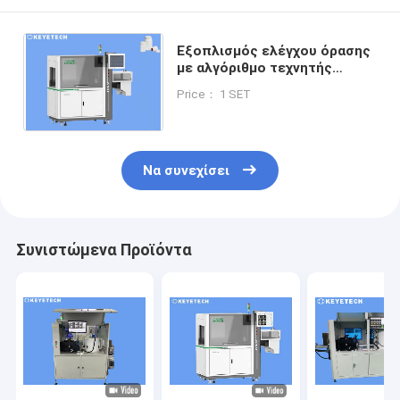
Εξοπλισμός ελέγχου όρασης
με αλγόριθμο τεχνητής
νοημοσύνης για δοχεία
Price： 1 SET
φιαλών από άκαμπτο
πλαστικό
Να συνεχίσει
Συνιστώμενα Προϊόντα