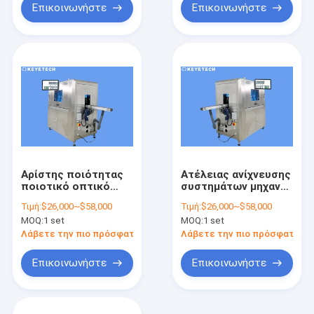
Επικοινωνήστε
Επικοινωνήστε
Αρίστης ποιότητας
Ατέλειας ανίχνευσης
ποιοτικό οπτικό
συστημάτων μηχανή
σύστημα
επιθεώρησης που
Τιμή:
$26,000~$58,000
Τιμή:
$26,000~$58,000
επιθεώρησης με την
τροφοδοτείται
MOQ:
1 set
MOQ:
1 set
οθόνη επίδειξης HD
οπτική από τον
αλγόριθμο AI
Λάβετε την πιο πρόσφατη τιμή
Λάβετε την πιο πρόσφατη τι
Επικοινωνήστε
Επικοινωνήστε