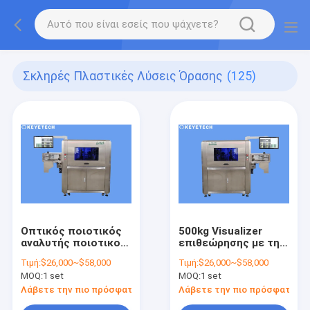
Σκληρές Πλαστικές Λύσεις Όρασης
(125)
Οπτικός ποιοτικός
500kg Visualizer
αναλυτής ποιοτικού
επιθεώρησης με τη
ελέγχου με τη
μόνη αναπτυγμένη
Τιμή:
$26,000~$58,000
Τιμή:
$26,000~$58,000
κάμερα βιομηχανίας
κάμερα για τη
MOQ:
1 set
MOQ:
1 set
CCD
βιομηχανική χρήση
Λάβετε την πιο πρόσφατη τιμή
Λάβετε την πιο πρόσφατη τι