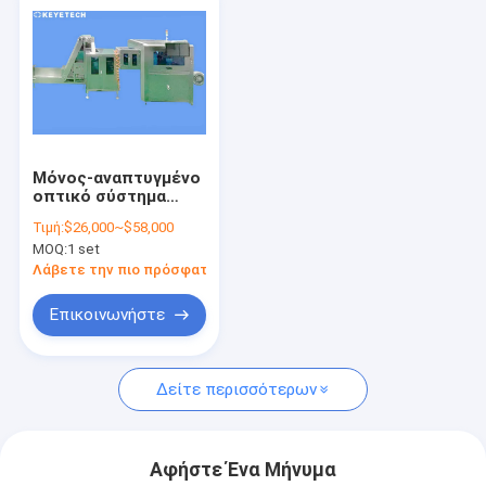
Μόνος-αναπτυγμένο
οπτικό σύστημα
επιθεώρησης
Τιμή:
$26,000~$58,000
καμερών με τον
MOQ:
1 set
αλγόριθμο AI
Λάβετε την πιο πρόσφατη τιμή
Επικοινωνήστε
Δείτε περισσότερων
Αφήστε Ένα Μήνυμα