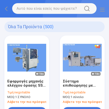
Όλα Τα Προϊόντα
(500)
Εφαρμογές μηχανής
Σύστημα
ελέγχου όρασης SS
επιθεώρησης με
304 Επιφάνεια Flash,
κάμερα
Τιμή:
negotiable
Τιμή:
negotiable
σύντομη μούχλα και
Αυτοματοποιημένη
MOQ:
1 ΣΥΝΟΛΟ
MOQ:
1 σύνολο
μαύρη κηλίδα
ταξινόμηση
ποιότητας των
Λάβετε την πιο πρόσφατη τιμή
Λάβετε την πιο πρόσφατη τι
πλαστικών