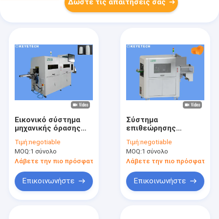
Δώστε τις απαιτήσεις σας
Εικονικό σύστημα
Σύστημα
μηχανικής όρασης
επιθεώρησης
για ταμπλέτες
καπακιών
Τιμή:
negotiable
Τιμή:
negotiable
φαρμακευτικών
μπουκαλιών ποτών
MOQ:
1 σύνολο
MOQ:
1 σύνολο
συσκευασιών
με βιομηχανική
κάμερα υψηλών pixel
Λάβετε την πιο πρόσφατη τιμή
Λάβετε την πιο πρόσφατη τι
Επικοινωνήστε
Επικοινωνήστε