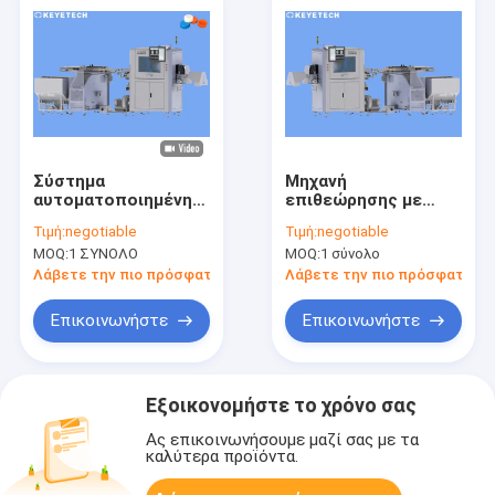
Σύστημα
Μηχανή
αυτοματοποιημένης
επιθεώρησης με
επιθεώρησης
κάμερα που
Τιμή:
negotiable
Τιμή:
negotiable
όρασης
εντοπίζει
MOQ:
1 ΣΥΝΟΛΟ
MOQ:
1 σύνολο
ελαττώματα
επιφάνειας και
Λάβετε την πιο πρόσφατη τιμή
Λάβετε την πιο πρόσφατη τι
ελαττώματα
μούχλας ένεσης
Επικοινωνήστε
Επικοινωνήστε
Εξοικονομήστε το χρόνο σας
Ας επικοινωνήσουμε μαζί σας με τα
καλύτερα προϊόντα.