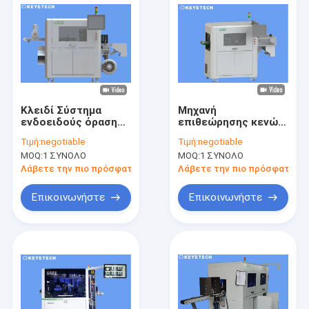
Κλειδί Σύστημα
Μηχανή
ενδοειδούς όρασης
επιθεώρησης κενών
Σκληρό πλαστικό
μπουκαλιών 75-
Τιμή:
negotiable
Τιμή:
negotiable
μπουκάλι μηχανή
100ml με τον
MOQ:
1 ΣΥΝΟΛΟ
MOQ:
1 ΣΥΝΟΛΟ
επιθεώρησης
τελευταίο αλγόριθμο
AI
Λάβετε την πιο πρόσφατη τιμή
Λάβετε την πιο πρόσφατη τι
Επικοινωνήστε
Επικοινωνήστε
Σπίτι
Προϊόντα
Περίπου εμείς