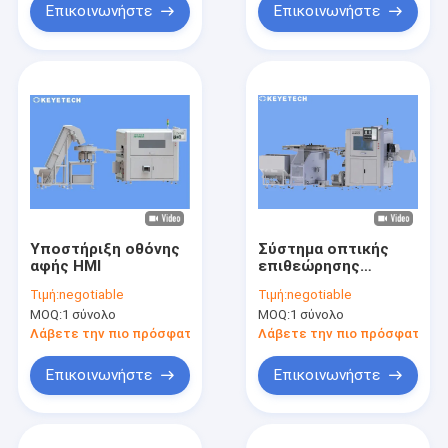
κλείστρων
Επικοινωνήστε
Επικοινωνήστε
Υποστήριξη οθόνης
Σύστημα οπτικής
αφής HMI
επιθεώρησης
καπακιού φαγητού
Τιμή:
negotiable
Τιμή:
negotiable
με τεχνολογίες AI
MOQ:
1 σύνολο
MOQ:
1 σύνολο
Deep Learning
Λάβετε την πιο πρόσφατη τιμή
Λάβετε την πιο πρόσφατη τι
Επικοινωνήστε
Επικοινωνήστε