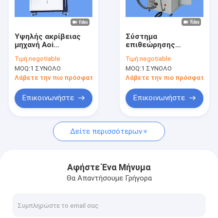
Γύρος εργοστασίων
Ποιοτικός έλεγχος
Υψηλής ακρίβειας
Σύστημα
μηχανή Aoi
επιθεώρησης
Μας ελάτε σε επαφή με
αυτοματοποιημένο
όρασης με βάση την
Τιμή:
negotiable
Τιμή:
negotiable
εξοπλισμό οπτικής
τεχνητή νοημοσύνη
MOQ:
1 ΣΥΝΟΛΟ
MOQ:
1 ΣΥΝΟΛΟ
επιθεώρησης για 130
Ελέγχος ποιότητας
Ειδήσεις
ml ~ 155 ml μπουκάλι
παραγωγής για
Λάβετε την πιο πρόσφατη τιμή
Λάβετε την πιο πρόσφατη τι
μπουκάλια PP
Ζητήστε ένα απόσπασμα
Επικοινωνήστε
Επικοινωνήστε
Δείτε περισσότερων
Μηχανή επιθεώρησης μπουκαλιών
Μηχανή επιθεώρησης κεφαλής
Αφήστε Ένα Μήνυμα
Θα Απαντήσουμε Γρήγορα
Μηχανή επιθεώρησης προκατασκευής
Μηχανή επιθεώρησης IML