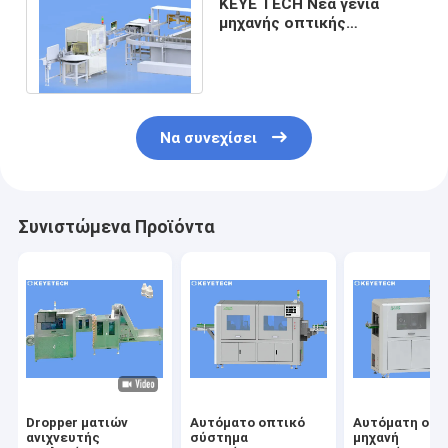
KEYE TECH Νέα γενιά
μηχανής οπτικής
επιθεώρησης AI με
ενσωματωμένο
υπολογιστή
Να συνεχίσει
Συνιστώμενα Προϊόντα
Dropper ματιών
Αυτόματο οπτικό
Αυτόματη οπτ
ανιχνευτής
σύστημα
μηχανή