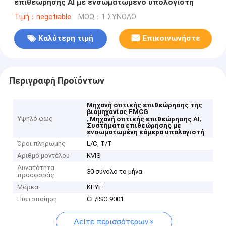
επιθεώρησης AI με ενσωματωμένο υπολογιστή
Τιμή：negotiable
MOQ：1 ΣΥΝΟΛΟ
Καλύτερη τιμή
Επικοινωνήστε
Περιγραφή Προϊόντων
Μηχανή οπτικής επιθεώρησης της
βιομηχανίας FMCG
Υψηλό φως
,
,
Μηχανή οπτικής επιθεώρησης AI
Συστήματα επιθεώρησης με
ενσωματωμένη κάμερα υπολογιστή
Όροι πληρωμής
L/C, T/T
Αριθμό μοντέλου
KVIS
Δυνατότητα
30 σύνολο το μήνα
προσφοράς
Μάρκα
KEYE
Πιστοποίηση
CE/ISO 9001
Δείτε περισσότερων