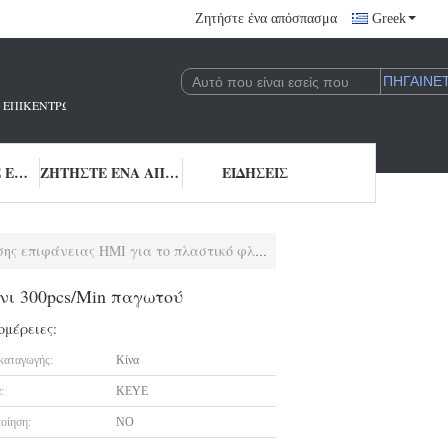
Ζητήστε ένα απόσπασμα
Greek
 ΠΟΥ ΕΠΙΚΕΝΤΡΏΝΕΤΑΙ ΣΤΗΝ ΈΡΕΥΝΑ ΚΑΙ ΑΝΆΠΤΥΞΗ ΚΑΙ ΤΗΝ ΕΦΑΡΜΟΓΉ 
ΜΑΣ ΕΛΆΤΕ ΣΕ ΕΠΑΦΉ ΜΕ
ΖΗΤΉΣΤΕ ΈΝΑ ΑΠΌΣΠΑΣΜΑ
ΕΙΔΉΣΕΙΣ
 HMI για το πλαστικό φλυτζάνι 300pcs/Min παγωτού
νι 300pcs/Min παγωτού
ομέρειες:
καταγωγής:
Κίνα
:
KEYE
οίηση:
NO