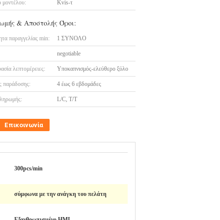
 μοντέλου:
Kvis-τ
ωμής & Αποστολής Όροι:
τα παραγγελίας min:
1 ΣΥΝΟΛΟ
negotiable
ασία λεπτομέρειες:
Υποκαπνισμός-ελεύθερο ξύλο
 παράδοσης:
4 έως 6 εβδομάδες
ληρωμής:
L/C, T/T
Επικοινωνία
300pcs/min
σύμφωνα με την ανάγκη του πελάτη
Εξανθρωπισμένο HMI