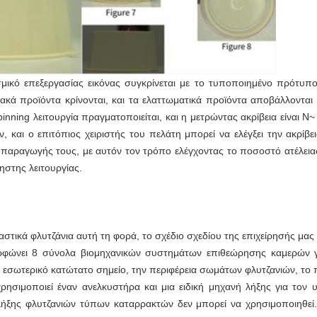
σμικό επεξεργασίας εικόνας συγκρίνεται με το τυποποιημένο πρότυπο
κακά προϊόντα κρίνονται, και τα ελαττωματικά προϊόντα αποβάλλονται 
nning λειτουργία πραγματοποιείται, και η μετρώντας ακρίβεια είναι N~
, και ο επιτόπιος χειριστής του πελάτη μπορεί να ελέγξει την ακρίβε
 παραγωγής τους, με αυτόν τον τρόπο ελέγχοντας το ποσοστό ατέλειας
ηστης λειτουργίας.
στικά φλυτζάνια αυτή τη φορά, το σχέδιο σχεδίου της επιχείρησής μας 
ορφώνει 8 σύνολα βιομηχανικών συστημάτων επιθεώρησης καμερών γι
 το εσωτερικό κατώτατο σημείο, την περιφέρεια σωμάτων φλυτζανιών, το 
ρησιμοποιεί έναν ανελκυστήρα και μια ειδική μηχανή λήξης για τον 
ήξης φλυτζανιών τύπων καταρρακτών δεν μπορεί να χρησιμοποιηθεί. 