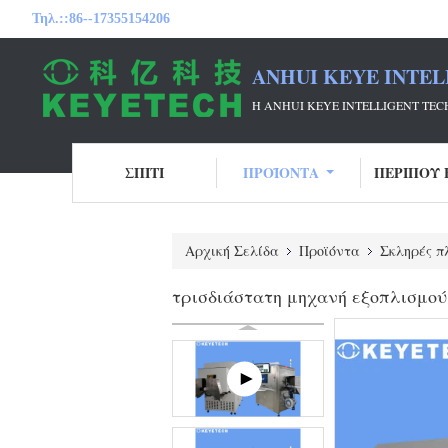
Τηλ.::
86--17355154206
ANHUI KEYE INTEL
Η ANHUI KEYE INTELLIGENT T
ΣΠΊΤΙ
ΠΡΟΪΌΝΤΑ
ΠΕΡΊΠΟΥ 
Αρχική Σελίδα
Προϊόντα
Σκληρές π
τρισδιάστατη μηχανή εξοπλισμού