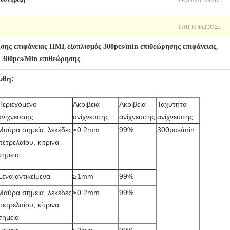
ΠΗΓΉ ΦΩΤΌΣ:
ησης επιφάνειας HMI
εξοπλισμός 300pcs/min επιθεώρησης επιφάνειας
,
,
 300pcs/Min επιθεώρησης
υθη:
Περιεχόμενο
Ακρίβεια
Ακρίβεια
Ταχύτητα
ανίχνευσης
ανίχνευσης
ανίχνευσης
ανίχνευσης
Μαύρα σημεία, λεκέδες
≥0.2mm
99%
300pcs/min
πετρελαίου, κίτρινα
σημεία
Ξένα αντικείμενα
≥1mm
99%
Μαύρα σημεία, λεκέδες
≥0.2mm
99%
πετρελαίου, κίτρινα
σημεία