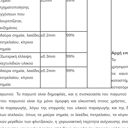
Σημείο
≥2mm
99%
σχηματοποίησης
εγχύσεων που
βουρτσίζεται,
αυξημένος
Μαύρα σημεία, λεκέδες
≥0.2mm
99%
πετρελαίου, κίτρινα
σημεία
Αρχή ε
Εξωτερική έλλειψη
≥0.3mm
99%
Τα πλ
δαχτυλιδιών υλικού
χρησιμοπ
Μαύρα σημεία, λεκέδες
≥0.2mm
99%
τα καυτ
πετρελαίου, κίτρινα
καταστήμ
σημεία
εστιατόρ
παγωτού. Το παγωτό είναι δημοφιλές, και η συσκευασία του παγωτού
ου παγωτού είναι όχι μόνο όμορφη και ελκυστική στους χρήστες, 
σία παραγωγής, λόγω της επιρροής του υλικού παραγωγής και της δ
 των ατελειών, όπως τα μαύρα σημεία, οι λεκέδες πετρελαίου, τα κίτρι
ικών μεγεθών των φλυτζανιών, η χειρωνακτική ταχύτητα ανίχνευσης είν