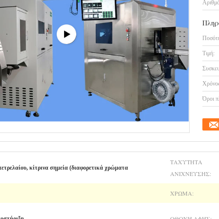
Αριθμό
Πληρ
Ποσότη
Τιμή:
Συσκευ
Χρόνος
Όροι π
ΤΑΧΎΤΗΤΑ
πετρελαίου, κίτρινα σημεία (διαφορετικά χρώματα
ΑΝΊΧΝΕΥΣΗΣ:
ΧΡΏΜΑ:
ΟΘΌΝΗ ΑΦΉΣ:
ποστήριξη