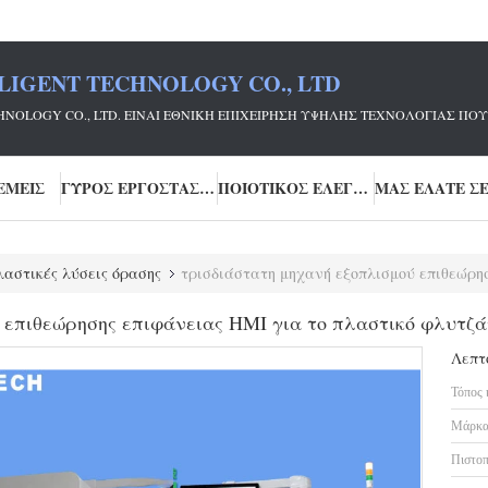
LIGENT TECHNOLOGY CO., LTD
ECHNOLOGY CO., LTD. ΕΊΝΑΙ ΕΘΝΙΚΉ ΕΠΙΧΕΊΡΗΣΗ ΥΨΗΛΉΣ ΤΕΧΝΟΛΟΓΊΑΣ
ΕΜΕΊΣ
ΓΎΡΟΣ ΕΡΓΟΣΤΑΣΊΩΝ
ΠΟΙΟΤΙΚΌΣ ΈΛΕΓΧΟΣ
λαστικές λύσεις όρασης
τρισδιάστατη μηχανή εξοπλισμού επιθεώρησης επιφάνειας
 επιθεώρησης επιφάνειας HMI για το πλαστικό φλυτζά
Λεπτ
Τόπος 
Μάρκα
Πιστοπ