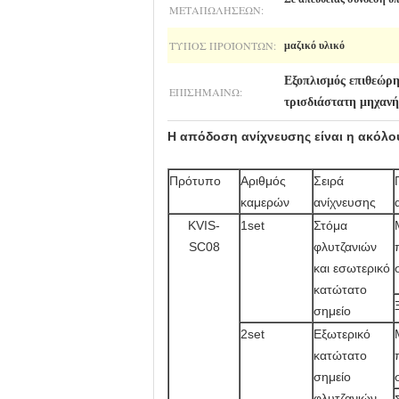
ΜΕΤΑΠΩΛΉΣΕΩΝ:
ΤΎΠΟΣ ΠΡΟΪΌΝΤΩΝ:
μαζικό υλικό
Εξοπλισμός επιθεώρ
ΕΠΙΣΗΜΑΊΝΩ:
τρισδιάστατη μηχανή
Η απόδοση ανίχνευσης είναι η ακόλο
Πρότυπο
Αριθμός
Σειρά
καμερών
ανίχνευσης
KVIS-
1set
Στόμα
SC08
φλυτζανιών
και εσωτερικό
κατώτατο
σημείο
2set
Εξωτερικό
κατώτατο
σημείο
φλυτζανιών