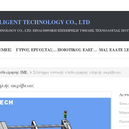
LIGENT TECHNOLOGY CO., LTD
ECHNOLOGY CO., LTD. ΕΊΝΑΙ ΕΘΝΙΚΉ ΕΠΙΧΕΊΡΗΣΗ ΥΨΗΛΉΣ ΤΕΧΝΟΛΟΓΊΑΣ
ΕΜΕΊΣ
ΓΎΡΟΣ ΕΡΓΟΣΤΑΣΊΩΝ
ΠΟΙΟΤΙΚΌΣ ΈΛΕΓΧΟΣ
ιθεώρησης IML
Σύστημα οπτικής επιθεώρησης υψηλής ακρίβειας
ηλής ακρίβειας
Λεπτ
Τόπος 
Μάρκα
Πιστοπ