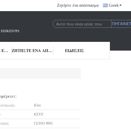
Ζητήστε ένα απόσπασμα
Greek
 ΠΟΥ ΕΠΙΚΕΝΤΡΏΝΕΤΑΙ ΣΤΗΝ ΈΡΕΥΝΑ ΚΑΙ ΑΝΆΠΤΥΞΗ ΚΑΙ ΤΗΝ ΕΦΑΡΜΟΓΉ 
ΜΑΣ ΕΛΆΤΕ ΣΕ ΕΠΑΦΉ ΜΕ
ΖΗΤΉΣΤΕ ΈΝΑ ΑΠΌΣΠΑΣΜΑ
ΕΙΔΉΣΕΙΣ
ομέρειες:
καταγωγής:
Κίνα
:
KEYE
οίηση:
CE/ISO 9001