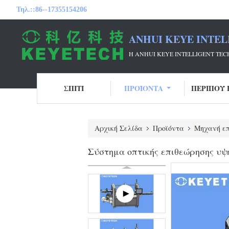
Τηλ.::
86--17355154206
ANHUI KEYE INTEL
Η ANHUI KEYE INTELLIGENT T
ΣΠΊΤΙ
ΠΡΟΪΌΝΤΑ
ΠΕΡΊΠΟΥ 
Αρχική Σελίδα
Προϊόντα
Μηχανή επ
Σύστημα οπτικής επιθεώρησης υψ