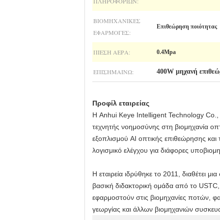
ΠΛΗΡΟΦΟΡΙΏΝ:
ΒΙΟΜΗΧΑΝΙΚΈΣ
Επιθεώρηση ποιότητας
ΕΦΑΡΜΟΓΈΣ:
ΠΊΕΣΗ ΑΈΡΑ:
0.4Mpa
ΕΠΙΣΗΜΑΊΝΩ:
400W μηχανή επιθεώ
Προφίλ εταιρείας
Η Anhui Keye Intelligent Technology Co.,
τεχνητής νοημοσύνης στη βιομηχανία οπ
εξοπλισμού AI οπτικής επιθεώρησης και τ
λογισμικό ελέγχου για διάφορες υποβιομη
Η εταιρεία ιδρύθηκε το 2011, διαθέτει μ
βασική διδακτορική ομάδα από το USTC,
εφαρμοστούν στις βιομηχανίες ποτών, φ
γεωργίας και άλλων βιομηχανιών συσκευ