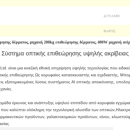
ΔΎΝΑΜΗ:
ΒΆΡΟΣ:
ρησης δέρματος
μηχανή 200kg επιθεώρησης δέρματος
400W μηχανή ανίχ
,
,
Σύστημα οπτικής επιθεώρησης υψηλής ακρίβειας
 Ltd. είναι μια κινεζική εθνική επιχείρηση υψηλής τεχνολογίας που ειδικ
τικής επιθεώρησης.Ως κορυφαίος κατασκευαστής και σχεδιαστής, Μπορ
ις εξατομικευμένες λύσεις συστήματος AI οπτικής απεικόνισης, υπολογ
χανίες.
ια ομάδα έρευνας και ανάπτυξης υψηλού επιπέδου από κορυφαία εγχώρια
 που καλύπτει ολόκληρη την τεχνολογική αλυσίδα των οπτικών,Ηλεκτρ
αρμακευτικών προϊόντων, γαλακτοκομικών προϊόντων, οίνου, κλωστοϋφ
ασίας.