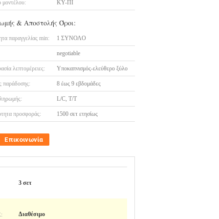
 μοντέλου:
ΚΥ-ΠΙ
ωμής & Αποστολής Όροι:
τα παραγγελίας min:
1 ΣΥΝΟΛΟ
negotiable
ασία λεπτομέρειες:
Υποκαπνισμός-ελεύθερο ξύλο
 παράδοσης:
8 έως 9 εβδομάδες
ληρωμής:
L/C, T/T
τητα προσφοράς:
1500 σετ ετησίως
Επικοινωνία
3 σετ
:
Διαθέσιμο