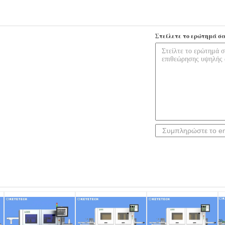
Στείλετε το ερώτημά σα