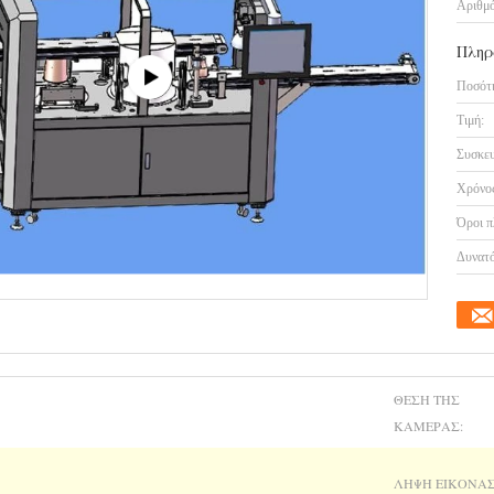
Αριθμό
Πληρ
Ποσότη
Τιμή:
Συσκευ
Χρόνος
Όροι π
Δυνατό
ΘΈΣΗ ΤΗΣ
ΚΆΜΕΡΑΣ:
ΛΉΨΗ ΕΙΚΌΝΑΣ