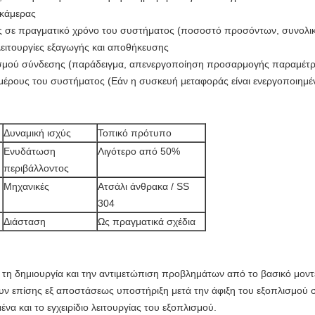
 κάμερας
ε πραγματικό χρόνο του συστήματος (ποσοστό προσόντων, συνολική
ειτουργίες εξαγωγής και αποθήκευσης
ασμού σύνδεσης (παράδειγμα, απενεργοποίηση προσαρμογής παραμέτρων
 μέρους του συστήματος (Εάν η συσκευή μεταφοράς είναι ενεργοποιημέ
Δυναμική ισχύς
Τοπικό πρότυπο
Ενυδάτωση
Λιγότερο από 50%
περιβάλλοντος
Μηχανικές
Ατσάλι άνθρακα / SS
304
Διάσταση
Ως πραγματικά σχέδια
τη δημιουργία και την αντιμετώπιση προβλημάτων από το βασικό μοντ
ν επίσης εξ αποστάσεως υποστήριξη μετά την άφιξη του εξοπλισμού σ
α και το εγχειρίδιο λειτουργίας του εξοπλισμού.