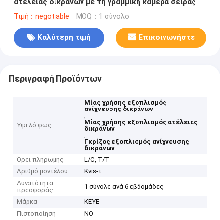
ατέλειας δικράνων με τη γραμμική κάμερα σειράς
Τιμή：negotiable
MOQ：1 σύνολο
Καλύτερη τιμή
Επικοινωνήστε
Περιγραφή Προϊόντων
Μίας χρήσης εξοπλισμός
ανίχνευσης δικράνων
,
Μίας χρήσης εξοπλισμός ατέλειας
Υψηλό φως
δικράνων
,
Γκρίζος εξοπλισμός ανίχνευσης
δικράνων
Όροι πληρωμής
L/C, T/T
Αριθμό μοντέλου
Kvis-τ
Δυνατότητα
1 σύνολο ανά 6 εβδομάδες
προσφοράς
Μάρκα
KEYE
Πιστοποίηση
NO