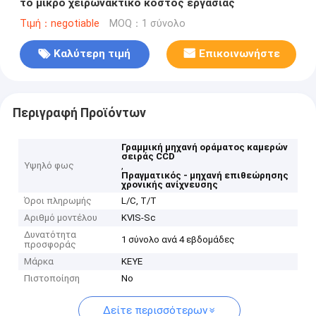
το μικρό χειρωνακτικό κόστος εργασίας
Τιμή：negotiable
MOQ：1 σύνολο
Καλύτερη τιμή
Επικοινωνήστε
Περιγραφή Προϊόντων
Γραμμική μηχανή οράματος καμερών
σειράς CCD
Υψηλό φως
,
Πραγματικός - μηχανή επιθεώρησης
χρονικής ανίχνευσης
Όροι πληρωμής
L/C, T/T
Αριθμό μοντέλου
KVIS-Sc
Δυνατότητα
1 σύνολο ανά 4 εβδομάδες
προσφοράς
Μάρκα
KEYE
Πιστοποίηση
No
Δείτε περισσότερων