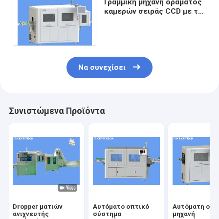
Γραμμική μηχανή οράματος
καμερών σειράς CCD με το
μικρό χειρωνακτικό
κόστος εργασίας
Να συνεχίσει
Συνιστώμενα Προϊόντα
Dropper ματιών
Αυτόματο οπτικό
Αυτόματη οπτ
ανιχνευτής
σύστημα
μηχανή