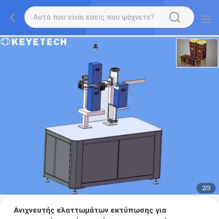
2
/
3
Ανιχνευτής ελαττωμάτων εκτύπωσης για