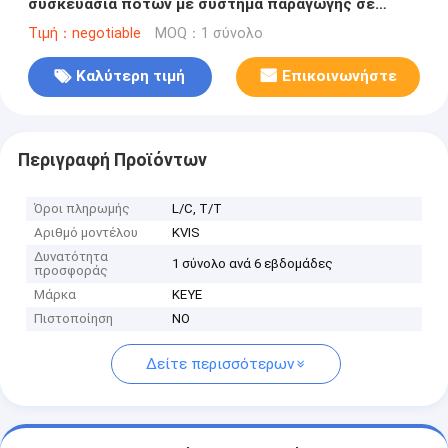
συσκευασία ποτών με σύστημα παραγωγής σε
πραγματικό χρόνο
Τιμή：negotiable
MOQ：1 σύνολο
Καλύτερη τιμή
Επικοινωνήστε
Περιγραφή Προϊόντων
Όροι πληρωμής
L/C, T/T
Αριθμό μοντέλου
KVIS
Δυνατότητα
1 σύνολο ανά 6 εβδομάδες
προσφοράς
Μάρκα
KEYE
Πιστοποίηση
NO
Δείτε περισσότερων