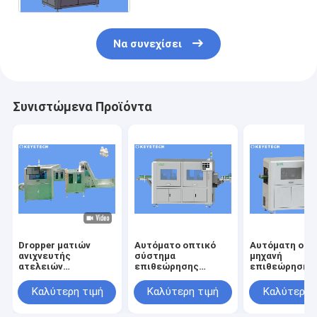
χρόνο
Να συνεχίσει
Συνιστώμενα Προϊόντα
Dropper ματιών
Αυτόματο οπτικό
Αυτόματη οπτ
ανιχνευτής
σύστημα
μηχανή
ατελειών
επιθεώρησης
επιθεώρησης 
συστημάτων
υψηλής ταχύτητας
την ανίχνευση
επιθεώρησης ΚΑΠ
για τον ποιοτικό
ατέλειας
Καλύτερη τιμή
Καλύτερη τιμή
Καλύτερη 
μπουκαλιών για την
έλεγχο εικόνας
επιφάνειας
πλαστική
προϊόντων