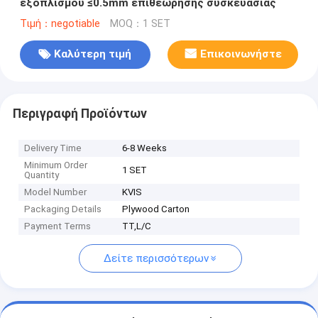
εξοπλισμού ≤0.5mm επιθεώρησης συσκευασίας
Τιμή：negotiable
MOQ：1 SET
Καλύτερη τιμή
Επικοινωνήστε
Περιγραφή Προϊόντων
Delivery Time
6-8 Weeks
Minimum Order
1 SET
Quantity
Model Number
KVIS
Packaging Details
Plywood Carton
Payment Terms
TT,L/C
Δείτε περισσότερων