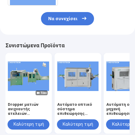
Να συνεχίσει
Συνιστώμενα Προϊόντα
Dropper ματιών
Αυτόματο οπτικό
Αυτόματη οπτ
ανιχνευτής
σύστημα
μηχανή
ατελειών
επιθεώρησης
επιθεώρησης 
συστημάτων
υψηλής ταχύτητας
την ανίχνευση
επιθεώρησης ΚΑΠ
για τον ποιοτικό
ατέλειας
Καλύτερη τιμή
Καλύτερη τιμή
Καλύτερη 
μπουκαλιών για την
έλεγχο εικόνας
επιφάνειας
πλαστική
προϊόντων