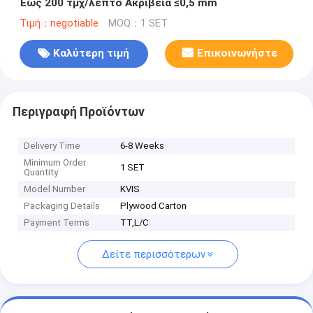
Έως 200 τμχ/λεπτό Ακρίβεια ≤0,5 mm
Τιμή：negotiable
MOQ：1 SET
Καλύτερη τιμή
Επικοινωνήστε
Περιγραφή Προϊόντων
Delivery Time
6-8 Weeks
Minimum Order
1 SET
Quantity
Model Number
KVIS
Packaging Details
Plywood Carton
Payment Terms
TT,L/C
Δείτε περισσότερων