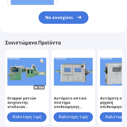
Να συνεχίσει
Συνιστώμενα Προϊόντα
Dropper ματιών
Αυτόματο οπτικό
Αυτόματη οπτ
ανιχνευτής
σύστημα
μηχανή
ατελειών
επιθεώρησης
επιθεώρησης 
συστημάτων
υψηλής ταχύτητας
την ανίχνευση
επιθεώρησης ΚΑΠ
για τον ποιοτικό
ατέλειας
Καλύτερη τιμή
Καλύτερη τιμή
Καλύτερη 
μπουκαλιών για την
έλεγχο εικόνας
επιφάνειας
πλαστική
προϊόντων