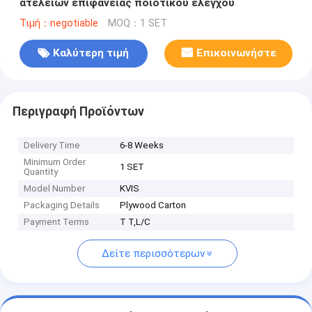
ατελειών επιφάνειας ποιοτικού ελέγχου
Τιμή：negotiable
MOQ：1 SET
Καλύτερη τιμή
Επικοινωνήστε
Περιγραφή Προϊόντων
Delivery Time
6-8 Weeks
Minimum Order
1 SET
Quantity
Model Number
KVIS
Packaging Details
Plywood Carton
Payment Terms
T T,L/C
Δείτε περισσότερων