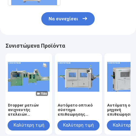
Να συνεχίσει
Συνιστώμενα Προϊόντα
Dropper ματιών
Αυτόματο οπτικό
Αυτόματη οπτ
ανιχνευτής
σύστημα
μηχανή
ατελειών
επιθεώρησης
επιθεώρησης 
συστημάτων
υψηλής ταχύτητας
την ανίχνευση
επιθεώρησης ΚΑΠ
για τον ποιοτικό
ατέλειας
Καλύτερη τιμή
Καλύτερη τιμή
Καλύτερη 
μπουκαλιών για την
έλεγχο εικόνας
επιφάνειας
πλαστική
προϊόντων