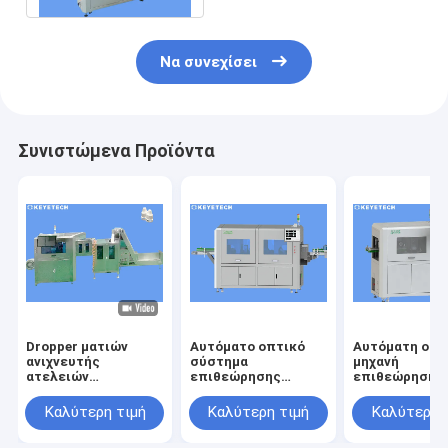
Να συνεχίσει
Συνιστώμενα Προϊόντα
Dropper ματιών
Αυτόματο οπτικό
Αυτόματη οπτ
ανιχνευτής
σύστημα
μηχανή
ατελειών
επιθεώρησης
επιθεώρησης 
συστημάτων
υψηλής ταχύτητας
την ανίχνευση
επιθεώρησης ΚΑΠ
για τον ποιοτικό
ατέλειας
Καλύτερη τιμή
Καλύτερη τιμή
Καλύτερη 
μπουκαλιών για την
έλεγχο εικόνας
επιφάνειας
πλαστική
προϊόντων