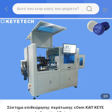
2
/
3
Σύστημα επιθεώρησης περάτωσης cOem ΚΑΠ KEYE