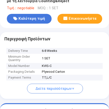
με τη λειτουργία Counting&Reject
Τιμή：negotiable
MOQ：1 SET
Καλύτερη τιμή
Επικοινωνήστε
Περιγραφή Προϊόντων
Delivery Time
6-8 Weeks
Minimum Order
1 SET
Quantity
Model Number
KVIS-C
Packaging Details
Plywood Carton
Payment Terms
TT,L/C
Δείτε περισσότερων