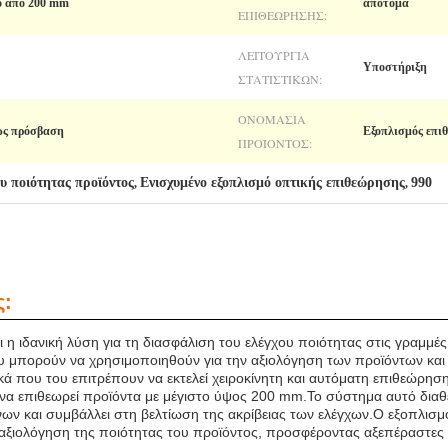
ο από 200 mm
απότομα
ΕΠΙΘΕΏΡΗΣΗΣ:
ΛΕΙΤΟΥΡΓΊΑ
Υποστήριξη
ΣΤΑΤΙΣΤΙΚΏΝ:
ΟΝΟΜΑΣΊΑ
ως πρόσβαση
Εξοπλισμός επι
ΠΡΟΪΌΝΤΟΣ:
υ ποιότητας προϊόντος
Ενισχυμένο εξοπλισμό οπτικής επιθεώρησης
990
,
,
ς:
 η ιδανική λύση για τη διασφάλιση του ελέγχου ποιότητας στις γραμμέ
 μπορούν να χρησιμοποιηθούν για την αξιολόγηση των προϊόντων και 
κά που του επιτρέπουν να εκτελεί χειροκίνητη και αυτόματη επιθεώρη
νό να επιθεωρεί προϊόντα με μέγιστο ύψος 200 mm.Το σύστημα αυτό διαθέτ
ων και συμβάλλει στη βελτίωση της ακρίβειας των ελέγχων.Ο εξοπλισμ
ν αξιολόγηση της ποιότητας του προϊόντος, προσφέροντας αξεπέραστες ε