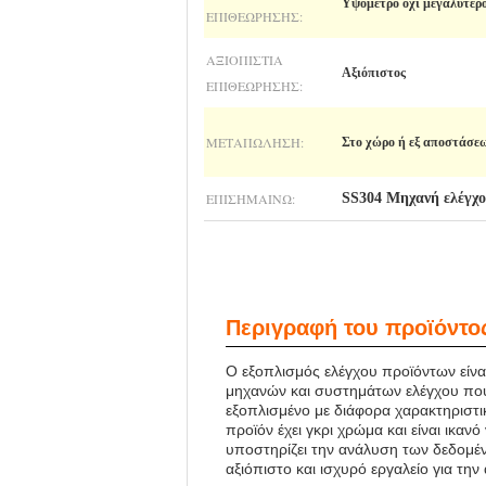
Υψόμετρο όχι μεγαλύτερ
ΕΠΙΘΕΏΡΗΣΗΣ:
ΑΞΙΟΠΙΣΤΊΑ
Αξιόπιστος
ΕΠΙΘΕΏΡΗΣΗΣ:
ΜΕΤΑΠΏΛΗΣΗ:
Στο χώρο ή εξ αποστάσε
ΕΠΙΣΗΜΑΊΝΩ:
SS304 Μηχανή ελέγχο
Περιγραφή του προϊόντο
Ο εξοπλισμός ελέγχου προϊόντων είναι
μηχανών και συστημάτων ελέγχου που
εξοπλισμένο με διάφορα χαρακτηριστι
προϊόν έχει γκρι χρώμα και είναι ικα
υποστηρίζει την ανάλυση των δεδομέν
αξιόπιστο και ισχυρό εργαλείο για τη