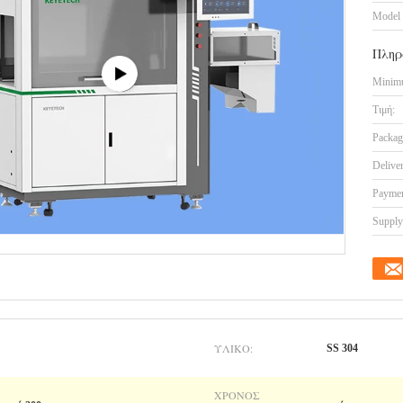
Model
Πληρ
Minimu
Τιμή:
Packag
Delive
Paymen
Supply 
ΥΛΙΚΌ:
SS 304
ΧΡΌΝΟΣ