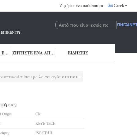
Ζητήστε ένα απόσπασμα
Greek
 ΠΟΥ ΕΠΙΚΕΝΤΡΏΝΕΤΑΙ ΣΤΗΝ ΈΡΕΥΝΑ ΚΑΙ ΑΝΆΠΤΥΞΗ ΚΑΙ ΤΗΝ ΕΦΑΡΜΟΓΉ 
ΜΑΣ ΕΛΆΤΕ ΣΕ ΕΠΑΦΉ ΜΕ
ΖΗΤΉΣΤΕ ΈΝΑ ΑΠΌΣΠΑΣΜΑ
ΕΙΔΉΣΕΙΣ
οπτικού τύπου με λειτουργία στατιστικής
ομέρειες:
f Origin:
CN
:
KEYE TECH
οίηση:
ISO/CE/UL