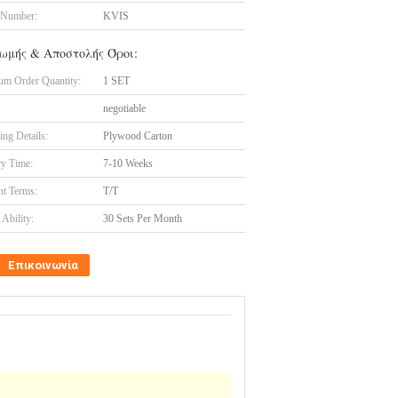
 Number:
KVIS
ωμής & Αποστολής Όροι:
m Order Quantity:
1 SET
negotiable
ing Details:
Plywood Carton
ry Time:
7-10 Weeks
t Terms:
T/T
Ability:
30 Sets Per Month
Επικοινωνία