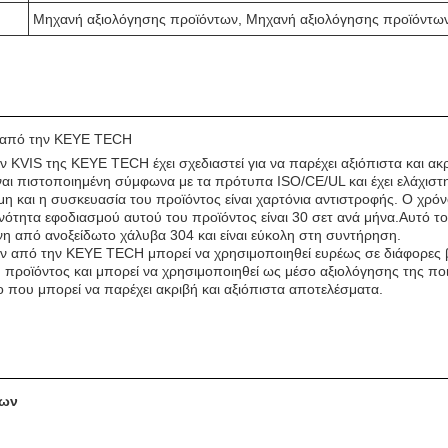
Μηχανή αξιολόγησης προϊόντων, Μηχανή αξιολόγησης προϊόντω
 από την KEYE TECH
KVIS της KEYE TECH έχει σχεδιαστεί για να παρέχει αξιόπιστα και ακ
αι πιστοποιημένη σύμφωνα με τα πρότυπα ISO/CE/UL και έχει ελάχιστ
ιμη και η συσκευασία του προϊόντος είναι χαρτόνια αντιστροφής. Ο χρό
ικανότητα εφοδιασμού αυτού του προϊόντος είναι 30 σετ ανά μήνα.Αυτό
η από ανοξείδωτο χάλυβα 304 και είναι εύκολη στη συντήρηση.
 από την KEYE TECH μπορεί να χρησιμοποιηθεί ευρέως σε διάφορες β
η προϊόντος και μπορεί να χρησιμοποιηθεί ως μέσο αξιολόγησης της ποι
ο που μπορεί να παρέχει ακριβή και αξιόπιστα αποτελέσματα.
των