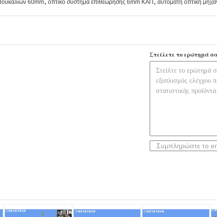
,
,
μπουκαλιών 60mm
οπτικό σύστημα επιθεώρησης 6mm ΚΑΠ
αυτόματη οπτική μηχ
Στείλετε το ερώτημά σα