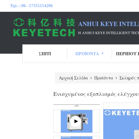
Τηλ.::
86--17355154206
ANHUI KEYE INTEL
Η ANHUI KEYE INTELLIGENT T
ΣΠΊΤΙ
ΠΡΟΪΌΝΤΑ
ΠΕΡΊΠΟΥ 
Αρχική Σελίδα
Προϊόντα
Σκληρές π
Ενισχυμένος εξοπλισμός ελέγχου 