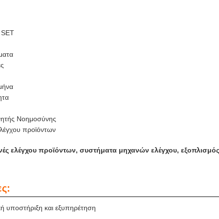
1 SET
ματα
ες
μήνα
ητα
χνητής Νοημοσύνης
ελέγχου προϊόντων
νές ελέγχου προϊόντων, συστήματα μηχανών ελέγχου, εξοπλισμός
ες:
κή υποστήριξη και εξυπηρέτηση