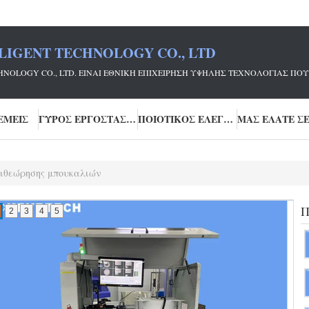
LIGENT TECHNOLOGY CO., LTD
ECHNOLOGY CO., LTD. ΕΊΝΑΙ ΕΘΝΙΚΉ ΕΠΙΧΕΊΡΗΣΗ ΥΨΗΛΉΣ ΤΕΧΝΟΛΟΓΊΑΣ
ΕΜΕΊΣ
ΓΎΡΟΣ ΕΡΓΟΣΤΑΣΊΩΝ
ΠΟΙΟΤΙΚΌΣ ΈΛΕΓΧΟΣ
ιθεώρησης μπουκαλιών
Π
2
3
4
5