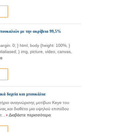
πουκαλιών με την ακρίβεια 99,5%
{margin: 0; } html, body {height: 100%; }
tialiased; } img, picture, video, canvas,
ρα
κά δοχεία και μπουκάλια
στήριο αναγνώρισης μοτίβων Keye του
νας,και διαθέτει μια υψηλού επιπέδου
τ...
Διαβάστε περισσότερα