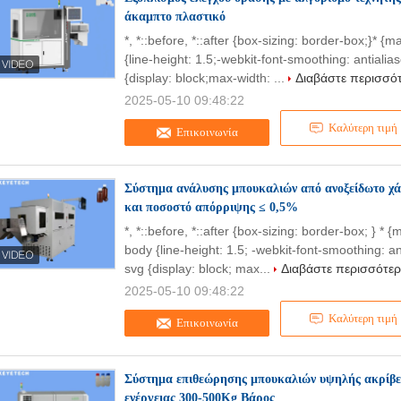
άκαμπτο πλαστικό
*, *::before, *::after {box-sizing: border-box;}* 
{line-height: 1.5;-webkit-font-smoothing: antialia
{display: block;max-width: ...
Διαβάστε περισσό
2025-05-10 09:48:22
Καλύτερη τιμή
Επικοινωνία
Σύστημα ανάλυσης μπουκαλιών από ανοξείδωτο χά
και ποσοστό απόρριψης ≤ 0,5%
*, *::before, *::after {box-sizing: border-box; } * 
body {line-height: 1.5; -webkit-font-smoothing: an
svg {display: block; max...
Διαβάστε περισσότε
2025-05-10 09:48:22
Καλύτερη τιμή
Επικοινωνία
Σύστημα επιθεώρησης μπουκαλιών υψηλής ακρίβ
ενέργειας 300-500Kg Βάρος