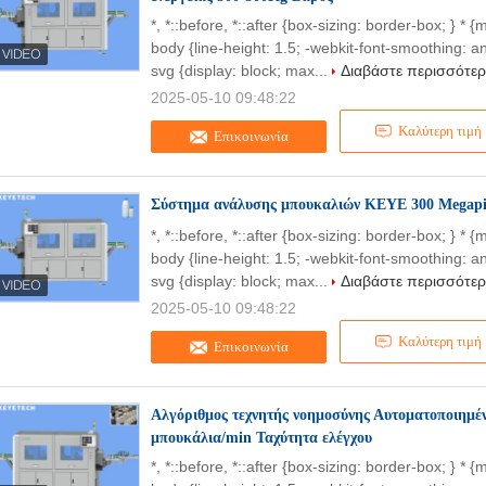
*, *::before, *::after {box-sizing: border-box; } * 
body {line-height: 1.5; -webkit-font-smoothing: an
svg {display: block; max...
Διαβάστε περισσότε
2025-05-10 09:48:22
Καλύτερη τιμή
Επικοινωνία
Σύστημα ανάλυσης μπουκαλιών KEYE 300 Megapix
*, *::before, *::after {box-sizing: border-box; } * 
body {line-height: 1.5; -webkit-font-smoothing: an
svg {display: block; max...
Διαβάστε περισσότε
2025-05-10 09:48:22
Καλύτερη τιμή
Επικοινωνία
Αλγόριθμος τεχνητής νοημοσύνης Αυτοματοποιημέν
μπουκάλια/min Ταχύτητα ελέγχου
*, *::before, *::after {box-sizing: border-box; } * 