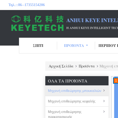
Τηλ.::
86--17355154206
ANHUI KEYE INTEL
Η ANHUI KEYE INTELLIGENT T
ΣΠΊΤΙ
ΠΡΟΪΌΝΤΑ
ΠΕΡΊΠΟΥ 
Αρχική Σελίδα
Προϊόντα
Μηχανή επ
ΌΛΑ ΤΑ ΠΡΟΪΌΝΤΑ
1
Μηχανή επιθεώρησης μπουκαλιών
Μηχανή επιθεώρησης κεφαλής
Μηχανή επιθεώρησης
προκατασκευής