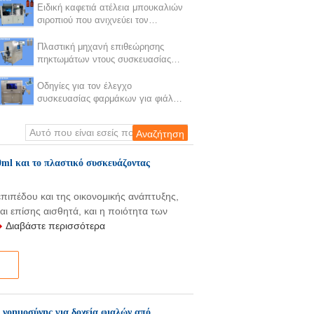
δέχεται
Ειδική καφετιά ατέλεια μπουκαλιών
σιροπιού που ανιχνεύει τον
εξοπλισμό για την εξουσιοδότηση 1
έτους
Πλαστική μηχανή επιθεώρησης
πηκτωμάτων ντους συσκευασίας
για το χειλικά σώμα και το
κατώτατο σημείο μπουκαλιών
Οδηγίες για τον έλεγχο
συσκευασίας φαρμάκων για φιάλες
PE
ml και το πλαστικό συσκευάζοντας
πιπέδου και της οικονομικής ανάπτυξης,
ι επίσης αισθητά, και η ποιότητα των
Διαβάστε περισσότερα
 νοημοσύνης για δοχεία φιαλών από