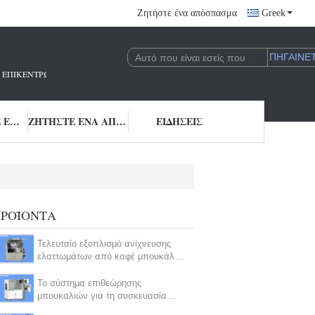
Ζητήστε ένα απόσπασμα
Greek
 ΠΟΥ ΕΠΙΚΕΝΤΡΏΝΕΤΑΙ ΣΤΗΝ ΈΡΕΥΝΑ ΚΑΙ ΑΝΆΠΤΥΞΗ ΚΑΙ ΤΗΝ ΕΦΑΡΜΟΓΉ 
ΜΑΣ ΕΛΆΤΕ ΣΕ ΕΠΑΦΉ ΜΕ
ΖΗΤΉΣΤΕ ΈΝΑ ΑΠΌΣΠΑΣΜΑ
ΕΙΔΉΣΕΙΣ
ΡΟΪΌΝΤΑ
Τελευταίο εξοπλισμό ανίχνευσης
ελαττωμάτων από καφέ μπουκάλια
με βάση αλγορίθμους
Το σύστημα επιθεώρησης
μπουκαλιών για τη συσκευασία
γάλακτος 240 ανά μικρό cOem