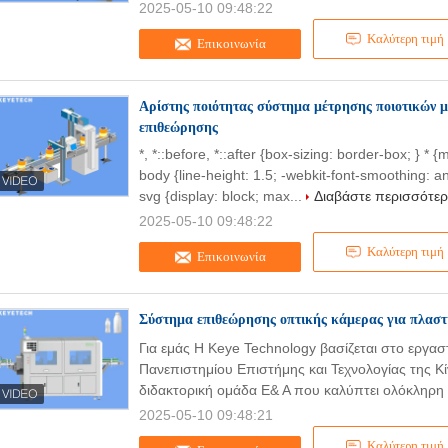
2025-05-10 09:48:22
Καλύτερη τιμή
Επικοινωνία
Αρίστης ποιότητας σύστημα μέτρησης ποιοτικών μ
επιθεώρησης
*, *::before, *::after {box-sizing: border-box; } * 
body {line-height: 1.5; -webkit-font-smoothing: an
svg {display: block; max...
Διαβάστε περισσότε
2025-05-10 09:48:22
Καλύτερη τιμή
Επικοινωνία
Σύστημα επιθεώρησης οπτικής κάμερας για πλαστι
Για εμάς Η Keye Technology βασίζεται στο εργα
Πανεπιστημίου Επιστήμης και Τεχνολογίας της Κί
διδακτορική ομάδα Ε& Α που καλύπτει ολόκληρη 
2025-05-10 09:48:21
Καλύτερη τιμή