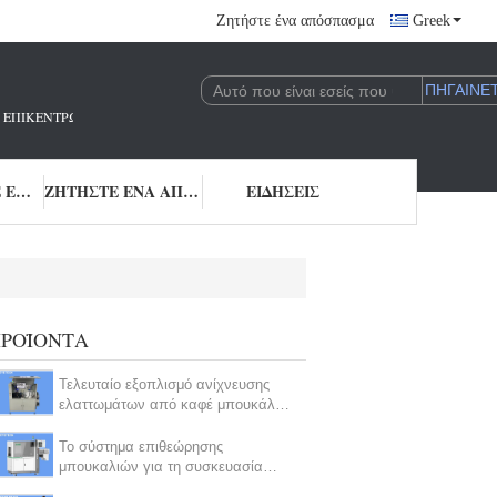
Ζητήστε ένα απόσπασμα
Greek
 ΠΟΥ ΕΠΙΚΕΝΤΡΏΝΕΤΑΙ ΣΤΗΝ ΈΡΕΥΝΑ ΚΑΙ ΑΝΆΠΤΥΞΗ ΚΑΙ ΤΗΝ ΕΦΑΡΜΟΓΉ 
ΜΑΣ ΕΛΆΤΕ ΣΕ ΕΠΑΦΉ ΜΕ
ΖΗΤΉΣΤΕ ΈΝΑ ΑΠΌΣΠΑΣΜΑ
ΕΙΔΉΣΕΙΣ
ΡΟΪΌΝΤΑ
Τελευταίο εξοπλισμό ανίχνευσης
ελαττωμάτων από καφέ μπουκάλια
με βάση αλγορίθμους
Το σύστημα επιθεώρησης
μπουκαλιών για τη συσκευασία
γάλακτος 240 ανά μικρό cOem