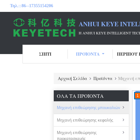
Τηλ.::
86--17355154206
ANHUI KEYE INTEL
Η ANHUI KEYE INTELLIGENT T
ΣΠΊΤΙ
ΠΡΟΪΌΝΤΑ
ΠΕΡΊΠΟΥ 
Αρχική Σελίδα
Προϊόντα
Μηχανή επ
ΌΛΑ ΤΑ ΠΡΟΪΌΝΤΑ
1
Μηχανή επιθεώρησης μπουκαλιών
Μηχανή επιθεώρησης κεφαλής
Μηχανή επιθεώρησης
προκατασκευής