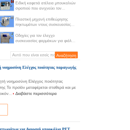
δέχεται
Ειδική καφετιά ατέλεια μπουκαλιών
σιροπιού που ανιχνεύει τον
εξοπλισμό για την εξουσιοδότηση 1
έτους
Πλαστική μηχανή επιθεώρησης
πηκτωμάτων ντους συσκευασίας
για το χειλικά σώμα και το
κατώτατο σημείο μπουκαλιών
Οδηγίες για τον έλεγχο
συσκευασίας φαρμάκων για φιάλες
PE
ή νοημοσύνη Ελέγχος ποιότητας παραγωγής
ητή νοημοσύνη Ελέγχος ποιότητας
ς Το προϊόν μεταφέρεται σταθερά και με
ικόν...
Διαβάστε περισσότερα
λαττωμάτων για διαφανή μπουκάλια PET