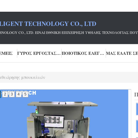
LIGENT TECHNOLOGY CO., LTD
ECHNOLOGY CO., LTD. ΕΊΝΑΙ ΕΘΝΙΚΉ ΕΠΙΧΕΊΡΗΣΗ ΥΨΗΛΉΣ ΤΕΧΝΟΛΟΓΊΑΣ
ΕΜΕΊΣ
ΓΎΡΟΣ ΕΡΓΟΣΤΑΣΊΩΝ
ΠΟΙΟΤΙΚΌΣ ΈΛΕΓΧΟΣ
ιθεώρησης μπουκαλιών
Π
2
3
4
5